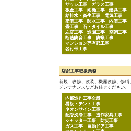
サッシ工事
ガラス工事
板金工事
雨樋工事
建具工事
給排水・衛生工事
電気工事
塗装工事
防水工事
内装工事
畳工事
石・タイル工事
左官工事
造園工事
空調工事
断熱防音工事
防蟻工事
マンション専有部工事
各付帯工事
店舗工事取扱業務
新規、改修、改装、機器改修、修繕
メンテナンスなどお任せください。
内部造作工事全般
看板・テント工事
ネオンサイン工事
配管洗浄工事
造作家具工事
シャッター工事
防災工事
ガス工事
自動ドア工事