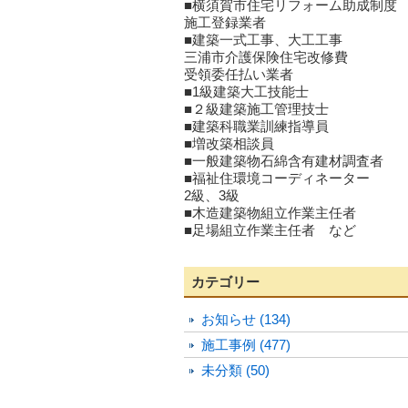
■横須賀市住宅リフォーム助成制度
施工登録業者
■建築一式工事、大工工事
三浦市介護保険住宅改修費
受領委任払い業者
■1級建築大工技能士
■２級建築施工管理技士
■建築科職業訓練指導員
■増改築相談員
■一般建築物石綿含有建材調査者
■福祉住環境コーディネーター
2級、3級
■木造建築物組立作業主任者
■足場組立作業主任者 など
カテゴリー
お知らせ (134)
施工事例 (477)
未分類 (50)