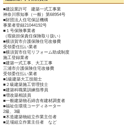
■建設業許可 建築一式工事業
神奈川県知事（一般）第68954号
■財団法人住宅保証機構
事業者登録21044192号
■１号保険事業者
（瑕疵担保責任保険取り扱い）
■横須賀市介護保険住宅改修費
受領委任払い業者
■横須賀市住宅リフォーム助成制度
施工登録業者
■建築一式工事、大工工事
三浦市介護保険住宅改修費
受領委任払い業者
■1級建築大工技能士
■２級建築施工管理技士
■建築科職業訓練指導員
■増改築相談員
■一般建築物石綿含有建材調査者
■福祉住環境コーディネーター
2級、3級
■木造建築物組立作業主任者
■足場組立作業主任者 など