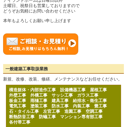
アイランドホームは日曜日以外
土曜日、祝祭日も営業しておりますので
どうぞお気軽にお問い合わせください
本年もよろしくお願い申し上げます
一般建築工事取扱業務
新規、改修、改装、修繕、メンテナンスなどお任せください。
構造躯体・内部造作工事
設備機器工事
屋根工事
外壁工事
外構工事
サッシ工事
ガラス工事
板金工事
雨樋工事
建具工事
給排水・衛生工事
電気工事
塗装工事
防水工事
内装工事
畳工事
石・タイル工事
左官工事
造園工事
空調工事
断熱防音工事
防蟻工事
マンション専有部工事
各付帯工事