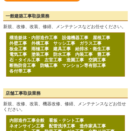
一般建築工事取扱業務
新規、改修、改装、修繕、メンテナンスなどお任せください。
構造躯体・内部造作工事
設備機器工事
屋根工事
外壁工事
外構工事
サッシ工事
ガラス工事
板金工事
雨樋工事
建具工事
給排水・衛生工事
電気工事
塗装工事
防水工事
内装工事
畳工事
石・タイル工事
左官工事
造園工事
空調工事
断熱防音工事
防蟻工事
マンション専有部工事
各付帯工事
店舗工事取扱業務
新規、改修、改装、機器改修、修繕、メンテナンスなどお任せ
ください。
内部造作工事全般
看板・テント工事
ネオンサイン工事
配管洗浄工事
造作家具工事