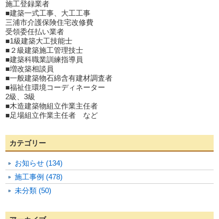
施工登録業者
■建築一式工事、大工工事
三浦市介護保険住宅改修費
受領委任払い業者
■1級建築大工技能士
■２級建築施工管理技士
■建築科職業訓練指導員
■増改築相談員
■一般建築物石綿含有建材調査者
■福祉住環境コーディネーター
2級、3級
■木造建築物組立作業主任者
■足場組立作業主任者 など
カテゴリー
お知らせ (134)
施工事例 (478)
未分類 (50)