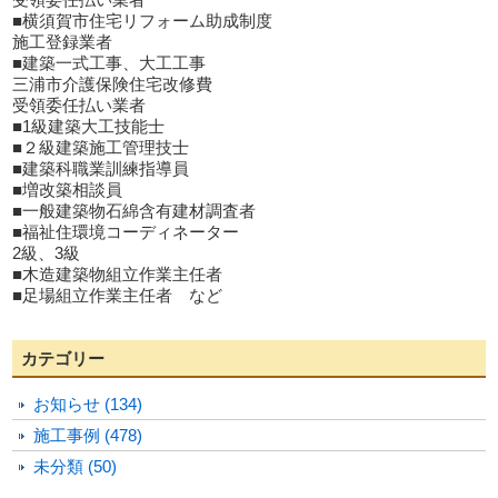
■横須賀市住宅リフォーム助成制度
施工登録業者
■建築一式工事、大工工事
三浦市介護保険住宅改修費
受領委任払い業者
■1級建築大工技能士
■２級建築施工管理技士
■建築科職業訓練指導員
■増改築相談員
■一般建築物石綿含有建材調査者
■福祉住環境コーディネーター
2級、3級
■木造建築物組立作業主任者
■足場組立作業主任者 など
カテゴリー
お知らせ (134)
施工事例 (478)
未分類 (50)