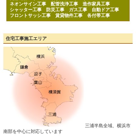
ネオンサイン工事
配管洗浄工事
造作家具工事
シャッター工事
防災工事
ガス工事
自動ドア工事
フロントサッシ工事
賃貸物件工事
各付帯工事
住宅工事施工エリア
三浦半島全域、横浜市
南部を中心に対応しています