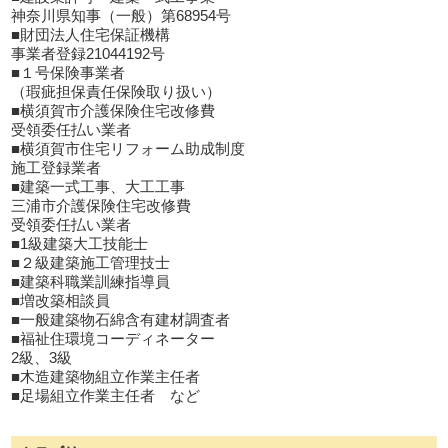
神奈川県知事（一般）第68954号
■財団法人住宅保証機構
事業者登録21044192号
■１号保険事業者
（瑕疵担保責任保険取り扱い）
■横須賀市介護保険住宅改修費
受領委任払い業者
■横須賀市住宅リフォーム助成制度
施工登録業者
■建築一式工事、大工工事
三浦市介護保険住宅改修費
受領委任払い業者
■1級建築大工技能士
■２級建築施工管理技士
■建築科職業訓練指導員
■増改築相談員
■一般建築物石綿含有建材調査者
■福祉住環境コーディネーター
2級、3級
■木造建築物組立作業主任者
■足場組立作業主任者 など