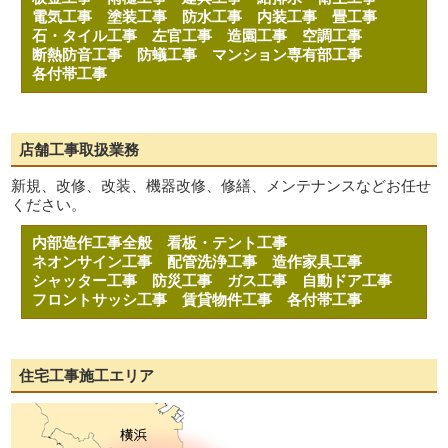
電気工事
塗装工事
防水工事
内装工事
畳工事
石・タイル工事
左官工事
造園工事
空調工事
断熱防音工事
防蟻工事
マンション専有部工事
各付帯工事
店舗工事取扱業務
新規、改修、改装、機器改修、修繕、メンテナンスなどお任せ
ください。
内部造作工事全般
看板・テント工事
ネオンサイン工事
配管洗浄工事
造作家具工事
シャッター工事
防災工事
ガス工事
自動ドア工事
フロントサッシ工事
賃貸物件工事
各付帯工事
住宅工事施工エリア