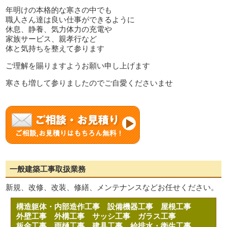
年明けの本格的な寒さの中でも
職人さん達は良い仕事ができるように
休息、静養、気力体力の充電や
家族サービス、親孝行など
体と気持ちを整えて参ります
ご理解を賜りますようお願い申し上げます
寒さも増して参りましたのでご自愛くださいませ
一般建築工事取扱業務
新規、改修、改装、修繕、メンテナンスなどお任せください。
構造躯体・内部造作工事
設備機器工事
屋根工事
外壁工事
外構工事
サッシ工事
ガラス工事
板金工事
雨樋工事
建具工事
給排水・衛生工事