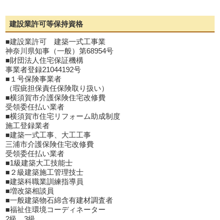
建設業許可等保持資格
■建設業許可 建築一式工事業
神奈川県知事（一般）第68954号
■財団法人住宅保証機構
事業者登録21044192号
■１号保険事業者
（瑕疵担保責任保険取り扱い）
■横須賀市介護保険住宅改修費
受領委任払い業者
■横須賀市住宅リフォーム助成制度
施工登録業者
■建築一式工事、大工工事
三浦市介護保険住宅改修費
受領委任払い業者
■1級建築大工技能士
■２級建築施工管理技士
■建築科職業訓練指導員
■増改築相談員
■一般建築物石綿含有建材調査者
■福祉住環境コーディネーター
2級、3級