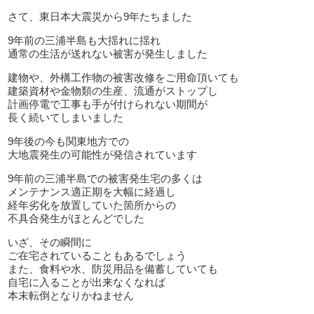
さて、東日本大震災から9年たちました
9年前の三浦半島も大揺れに揺れ
通常の生活が送れない被害が発生しました
建物や、外構工作物の被害改修をご用命頂いても
建築資材や金物類の生産、流通がストップし
計画停電で工事も手が付けられない期間が
長く続いてしまいました
9年後の今も関東地方での
大地震発生の可能性が発信されています
9年前の三浦半島での被害発生宅の多くは
メンテナンス適正期を大幅に経過し
経年劣化を放置していた箇所からの
不具合発生がほとんどでした
いざ、その瞬間に
ご在宅されていることもあるでしょう
また、食料や水、防災用品を備蓄していても
自宅に入ることが出来なくなれば
本末転倒となりかねません