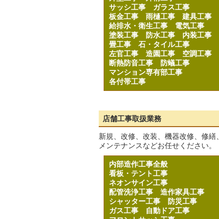
サッシ工事
ガラス工事
板金工事
雨樋工事
建具工事
給排水・衛生工事
電気工事
塗装工事
防水工事
内装工事
畳工事
石・タイル工事
左官工事
造園工事
空調工事
断熱防音工事
防蟻工事
マンション専有部工事
各付帯工事
店舗工事取扱業務
新規、改修、改装、機器改修、修繕
メンテナンスなどお任せください。
内部造作工事全般
看板・テント工事
ネオンサイン工事
配管洗浄工事
造作家具工事
シャッター工事
防災工事
ガス工事
自動ドア工事