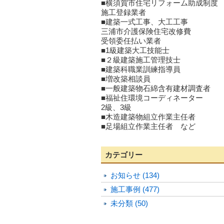
■横須賀市住宅リフォーム助成制度
施工登録業者
■建築一式工事、大工工事
三浦市介護保険住宅改修費
受領委任払い業者
■1級建築大工技能士
■２級建築施工管理技士
■建築科職業訓練指導員
■増改築相談員
■一般建築物石綿含有建材調査者
■福祉住環境コーディネーター
2級、3級
■木造建築物組立作業主任者
■足場組立作業主任者 など
カテゴリー
お知らせ (134)
施工事例 (477)
未分類 (50)