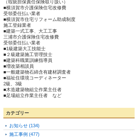
（瑕疵担保責任保険取り扱い）
■横須賀市介護保険住宅改修費
受領委任払い業者
■横須賀市住宅リフォーム助成制度
施工登録業者
■建築一式工事、大工工事
三浦市介護保険住宅改修費
受領委任払い業者
■1級建築大工技能士
■２級建築施工管理技士
■建築科職業訓練指導員
■増改築相談員
■一般建築物石綿含有建材調査者
■福祉住環境コーディネーター
2級、3級
■木造建築物組立作業主任者
■足場組立作業主任者 など
カテゴリー
お知らせ (134)
施工事例 (477)