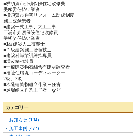
■横須賀市介護保険住宅改修費
受領委任払い業者
■横須賀市住宅リフォーム助成制度
施工登録業者
■建築一式工事、大工工事
三浦市介護保険住宅改修費
受領委任払い業者
■1級建築大工技能士
■２級建築施工管理技士
■建築科職業訓練指導員
■増改築相談員
■一般建築物石綿含有建材調査者
■福祉住環境コーディネーター
2級、3級
■木造建築物組立作業主任者
■足場組立作業主任者 など
カテゴリー
お知らせ (134)
施工事例 (477)