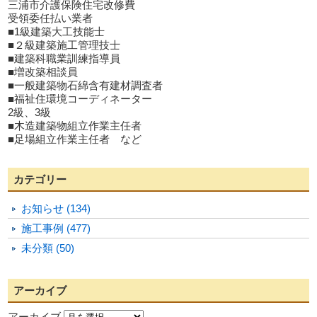
三浦市介護保険住宅改修費
受領委任払い業者
■1級建築大工技能士
■２級建築施工管理技士
■建築科職業訓練指導員
■増改築相談員
■一般建築物石綿含有建材調査者
■福祉住環境コーディネーター
2級、3級
■木造建築物組立作業主任者
■足場組立作業主任者 など
カテゴリー
お知らせ (134)
施工事例 (477)
未分類 (50)
アーカイブ
アーカイブ