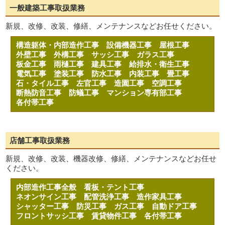
一般建築工事取扱業務
新規、改修、改装、修繕、メンテナンスなどお任せください。
構造躯体・内部造作工事
設備機器工事
屋根工事
外壁工事
外構工事
サッシ工事
ガラス工事
板金工事
雨樋工事
建具工事
給排水・衛生工事
電気工事
塗装工事
防水工事
内装工事
畳工事
石・タイル工事
左官工事
造園工事
空調工事
断熱防音工事
防蟻工事
マンション専有部工事
各付帯工事
店舗工事取扱業務
新規、改修、改装、機器改修、修繕、メンテナンスなどお任せ
ください。
内部造作工事全般
看板・テント工事
ネオンサイン工事
配管洗浄工事
造作家具工事
シャッター工事
防災工事
ガス工事
自動ドア工事
フロントサッシ工事
賃貸物件工事
各付帯工事