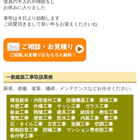
道具の手入れや掃除をし
お休みに入りました
来年は８日より始動します
ご自愛頂きまして良い年をお迎えくださいね
一般建築工事取扱業務
新規、改修、改装、修繕、メンテナンスなどお任せください。
構造躯体・内部造作工事
設備機器工事
屋根工事
外壁工事
外構工事
サッシ工事
ガラス工事
板金工事
雨樋工事
建具工事
給排水・衛生工事
電気工事
塗装工事
防水工事
内装工事
畳工事
石・タイル工事
左官工事
造園工事
空調工事
断熱防音工事
防蟻工事
マンション専有部工事
各付帯工事