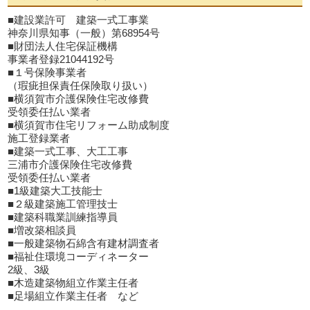
■建設業許可 建築一式工事業
神奈川県知事（一般）第68954号
■財団法人住宅保証機構
事業者登録21044192号
■１号保険事業者
（瑕疵担保責任保険取り扱い）
■横須賀市介護保険住宅改修費
受領委任払い業者
■横須賀市住宅リフォーム助成制度
施工登録業者
■建築一式工事、大工工事
三浦市介護保険住宅改修費
受領委任払い業者
■1級建築大工技能士
■２級建築施工管理技士
■建築科職業訓練指導員
■増改築相談員
■一般建築物石綿含有建材調査者
■福祉住環境コーディネーター
2級、3級
■木造建築物組立作業主任者
■足場組立作業主任者 など