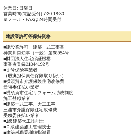
休業日: 日曜日
営業時間(電話受付) 7:30-18:30
※メール・FAXは24時間受付
建設業許可等保持資格
■建設業許可 建築一式工事業
神奈川県知事（一般）第68954号
■財団法人住宅保証機構
事業者登録21044192号
■１号保険事業者
（瑕疵担保責任保険取り扱い）
■横須賀市介護保険住宅改修費
受領委任払い業者
■横須賀市住宅リフォーム助成制度
施工登録業者
■建築一式工事、大工工事
三浦市介護保険住宅改修費
受領委任払い業者
■1級建築大工技能士
■２級建築施工管理技士
■建築科職業訓練指導員