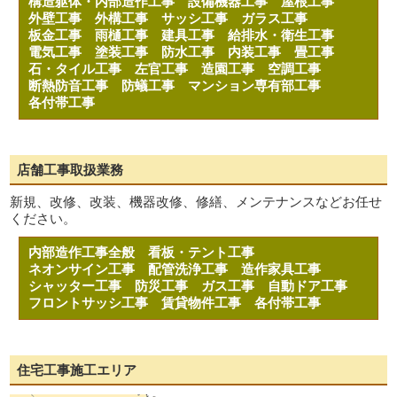
構造躯体・内部造作工事
設備機器工事
屋根工事
外壁工事
外構工事
サッシ工事
ガラス工事
板金工事
雨樋工事
建具工事
給排水・衛生工事
電気工事
塗装工事
防水工事
内装工事
畳工事
石・タイル工事
左官工事
造園工事
空調工事
断熱防音工事
防蟻工事
マンション専有部工事
各付帯工事
店舗工事取扱業務
新規、改修、改装、機器改修、修繕、メンテナンスなどお任せ
ください。
内部造作工事全般
看板・テント工事
ネオンサイン工事
配管洗浄工事
造作家具工事
シャッター工事
防災工事
ガス工事
自動ドア工事
フロントサッシ工事
賃貸物件工事
各付帯工事
住宅工事施工エリア