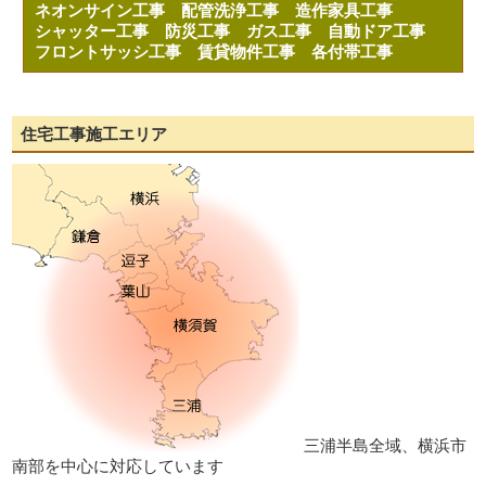
ネオンサイン工事
配管洗浄工事
造作家具工事
シャッター工事
防災工事
ガス工事
自動ドア工事
フロントサッシ工事
賃貸物件工事
各付帯工事
住宅工事施工エリア
三浦半島全域、横浜市
南部を中心に対応しています