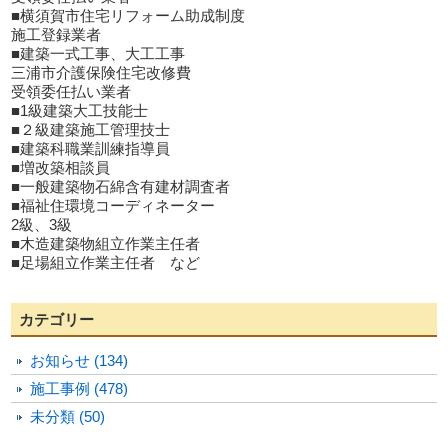
■横須賀市住宅リフォーム助成制度
施工登録業者
■建築一式工事、大工工事
三浦市介護保険住宅改修費
受領委任払い業者
■1級建築大工技能士
■２級建築施工管理技士
■建築科職業訓練指導員
■増改築相談員
■一般建築物石綿含有建材調査者
■福祉住環境コーディネーター
2級、3級
■木造建築物組立作業主任者
■足場組立作業主任者 など
カテゴリー
お知らせ (134)
施工事例 (478)
未分類 (50)