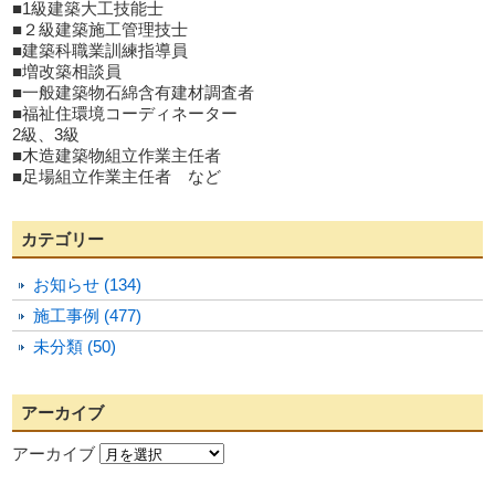
■1級建築大工技能士
■２級建築施工管理技士
■建築科職業訓練指導員
■増改築相談員
■一般建築物石綿含有建材調査者
■福祉住環境コーディネーター
2級、3級
■木造建築物組立作業主任者
■足場組立作業主任者 など
カテゴリー
お知らせ (134)
施工事例 (477)
未分類 (50)
アーカイブ
アーカイブ