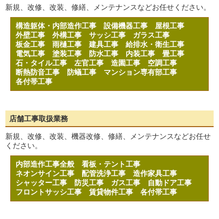
新規、改修、改装、修繕、メンテナンスなどお任せください。
構造躯体・内部造作工事
設備機器工事
屋根工事
外壁工事
外構工事
サッシ工事
ガラス工事
板金工事
雨樋工事
建具工事
給排水・衛生工事
電気工事
塗装工事
防水工事
内装工事
畳工事
石・タイル工事
左官工事
造園工事
空調工事
断熱防音工事
防蟻工事
マンション専有部工事
各付帯工事
店舗工事取扱業務
新規、改修、改装、機器改修、修繕、メンテナンスなどお任せ
ください。
内部造作工事全般
看板・テント工事
ネオンサイン工事
配管洗浄工事
造作家具工事
シャッター工事
防災工事
ガス工事
自動ドア工事
フロントサッシ工事
賃貸物件工事
各付帯工事