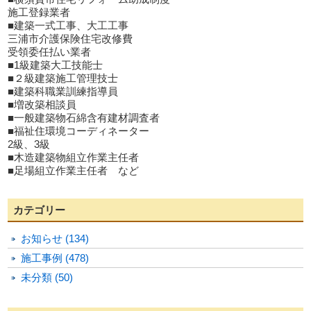
施工登録業者
■建築一式工事、大工工事
三浦市介護保険住宅改修費
受領委任払い業者
■1級建築大工技能士
■２級建築施工管理技士
■建築科職業訓練指導員
■増改築相談員
■一般建築物石綿含有建材調査者
■福祉住環境コーディネーター
2級、3級
■木造建築物組立作業主任者
■足場組立作業主任者 など
カテゴリー
お知らせ (134)
施工事例 (478)
未分類 (50)