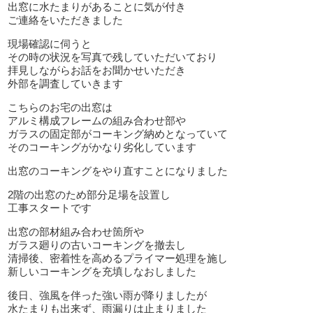
出窓に水たまりがあることに気が付き
ご連絡をいただきました
現場確認に伺うと
その時の状況を写真で残していただいており
拝見しながらお話をお聞かせいただき
外部を調査していきます
こちらのお宅の出窓は
アルミ構成フレームの組み合わせ部や
ガラスの固定部がコーキング納めとなっていて
そのコーキングがかなり劣化しています
出窓のコーキングをやり直すことになりました
2階の出窓のため部分足場を設置し
工事スタートです
出窓の部材組み合わせ箇所や
ガラス廻りの古いコーキングを撤去し
清掃後、密着性を高めるプライマー処理を施し
新しいコーキングを充填しなおしました
後日、強風を伴った強い雨が降りましたが
水たまりも出来ず、雨漏りは止まりました