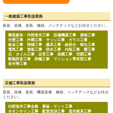
一般建築工事取扱業務
新規、改修、改装、修繕、メンテナンスなどお任せください。
構造躯体・内部造作工事
設備機器工事
屋根工事
外壁工事
外構工事
サッシ工事
ガラス工事
板金工事
雨樋工事
建具工事
給排水・衛生工事
電気工事
塗装工事
防水工事
内装工事
畳工事
石・タイル工事
左官工事
造園工事
空調工事
断熱防音工事
防蟻工事
マンション専有部工事
各付帯工事
店舗工事取扱業務
新規、改修、改装、機器改修、修繕、メンテナンスなどお任せ
ください。
内部造作工事全般
看板・テント工事
ネオンサイン工事
配管洗浄工事
造作家具工事