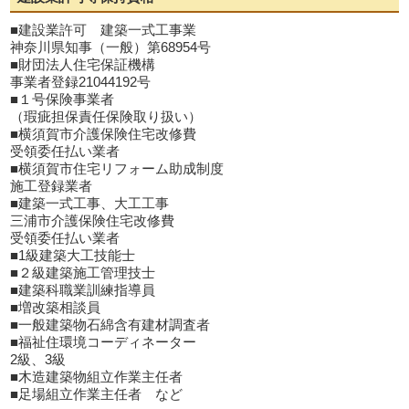
■建設業許可 建築一式工事業
神奈川県知事（一般）第68954号
■財団法人住宅保証機構
事業者登録21044192号
■１号保険事業者
（瑕疵担保責任保険取り扱い）
■横須賀市介護保険住宅改修費
受領委任払い業者
■横須賀市住宅リフォーム助成制度
施工登録業者
■建築一式工事、大工工事
三浦市介護保険住宅改修費
受領委任払い業者
■1級建築大工技能士
■２級建築施工管理技士
■建築科職業訓練指導員
■増改築相談員
■一般建築物石綿含有建材調査者
■福祉住環境コーディネーター
2級、3級
■木造建築物組立作業主任者
■足場組立作業主任者 など