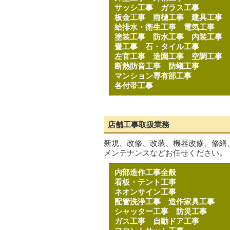
サッシ工事
ガラス工事
板金工事
雨樋工事
建具工事
給排水・衛生工事
電気工事
塗装工事
防水工事
内装工事
畳工事
石・タイル工事
左官工事
造園工事
空調工事
断熱防音工事
防蟻工事
マンション専有部工事
各付帯工事
店舗工事取扱業務
新規、改修、改装、機器改修、修繕
メンテナンスなどお任せください。
内部造作工事全般
看板・テント工事
ネオンサイン工事
配管洗浄工事
造作家具工事
シャッター工事
防災工事
ガス工事
自動ドア工事