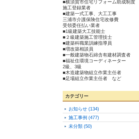
■横須賀市住宅リフォーム助成制度
施工登録業者
■建築一式工事、大工工事
三浦市介護保険住宅改修費
受領委任払い業者
■1級建築大工技能士
■２級建築施工管理技士
■建築科職業訓練指導員
■増改築相談員
■一般建築物石綿含有建材調査者
■福祉住環境コーディネーター
2級、3級
■木造建築物組立作業主任者
■足場組立作業主任者 など
カテゴリー
お知らせ (134)
施工事例 (477)
未分類 (50)