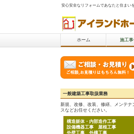
安心安全なリフォームであなたと住まい
ホーム
施工事
一般建築工事取扱業務
新規、改修、改装、修繕、メンテナ
スなどお任せください。
構造躯体・内部造作工事
設備機器工事
屋根工事
外壁工事
外構工事