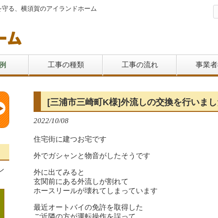
を守る、横須賀のアイランドホーム
例
工事の種類
工事の流れ
事業者
[三浦市三崎町K様]外流しの交換を行いま
2022/10/08
住宅街に建つお宅です
外でガシャンと物音がしたそうです
ン
外に出てみると
玄関前にある外流しが割れて
ホースリールが壊れてしまっています
最近オートバイの免許を取得した
ご近隣の方が運転操作を誤って