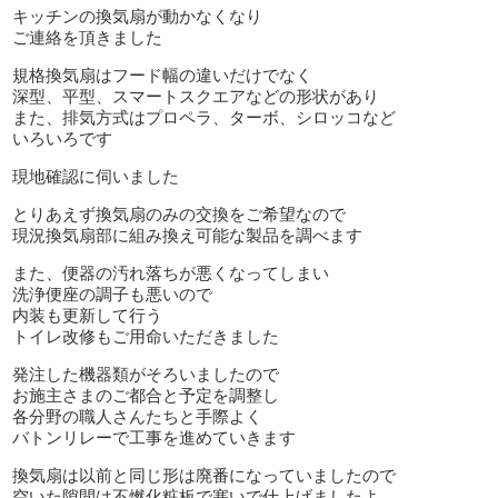
キッチンの換気扇が動かなくなり
ご連絡を頂きました
規格換気扇はフード幅の違いだけでなく
深型、平型、スマートスクエアなどの形状があり
また、排気方式はプロペラ、ターボ、シロッコなど
いろいろです
現地確認に伺いました
とりあえず換気扇のみの交換をご希望なので
現況換気扇部に組み換え可能な製品を調べます
また、便器の汚れ落ちが悪くなってしまい
洗浄便座の調子も悪いので
内装も更新して行う
トイレ改修もご用命いただきました
発注した機器類がそろいましたので
お施主さまのご都合と予定を調整し
各分野の職人さんたちと手際よく
バトンリレーで工事を進めていきます
換気扇は以前と同じ形は廃番になっていましたので
空いた隙間は不燃化粧板で塞いで仕上げましたよ