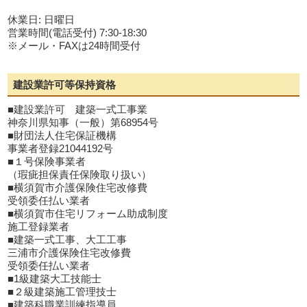
休業日: 日曜日
営業時間(電話受付) 7:30-18:30
※メール・FAXは24時間受付
建設業許可等保持資格
■建設業許可 建築一式工事業
神奈川県知事（一般）第68954号
■財団法人住宅保証機構
事業者登録21044192号
■１号保険事業者
（瑕疵担保責任保険取り扱い）
■横須賀市介護保険住宅改修費
受領委任払い業者
■横須賀市住宅リフォーム助成制度
施工登録業者
■建築一式工事、大工工事
三浦市介護保険住宅改修費
受領委任払い業者
■1級建築大工技能士
■２級建築施工管理技士
■建築科職業訓練指導員