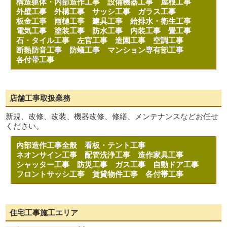
構造躯体・内部造作工事
設備機器工事
屋根工事
外壁工事
外構工事
サッシ工事
ガラス工事
板金工事
雨樋工事
建具工事
給排水・衛生工事
電気工事
塗装工事
防水工事
内装工事
畳工事
石・タイル工事
左官工事
造園工事
空調工事
断熱防音工事
防蟻工事
マンション専有部工事
各付帯工事
店舗工事取扱業務
新規、改修、改装、機器改修、修繕、メンテナンスなどお任せ
ください。
内部造作工事全般
看板・テント工事
ネオンサイン工事
配管洗浄工事
造作家具工事
シャッター工事
防災工事
ガス工事
自動ドア工事
フロントサッシ工事
賃貸物件工事
各付帯工事
住宅工事施工エリア