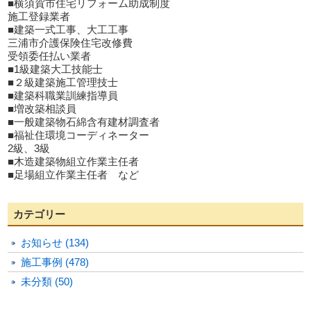
■横須賀市住宅リフォーム助成制度
施工登録業者
■建築一式工事、大工工事
三浦市介護保険住宅改修費
受領委任払い業者
■1級建築大工技能士
■２級建築施工管理技士
■建築科職業訓練指導員
■増改築相談員
■一般建築物石綿含有建材調査者
■福祉住環境コーディネーター
2級、3級
■木造建築物組立作業主任者
■足場組立作業主任者 など
カテゴリー
お知らせ (134)
施工事例 (478)
未分類 (50)