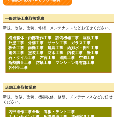
一般建築工事取扱業務
新規、改修、改装、修繕、メンテナンスなどお任せください。
構造躯体・内部造作工事
設備機器工事
屋根工事
外壁工事
外構工事
サッシ工事
ガラス工事
板金工事
雨樋工事
建具工事
給排水・衛生工事
電気工事
塗装工事
防水工事
内装工事
畳工事
石・タイル工事
左官工事
造園工事
空調工事
断熱防音工事
防蟻工事
マンション専有部工事
各付帯工事
店舗工事取扱業務
新規、改修、改装、機器改修、修繕、メンテナンスなどお任せ
ください。
内部造作工事全般
看板・テント工事
ネオンサイン工事
配管洗浄工事
造作家具工事