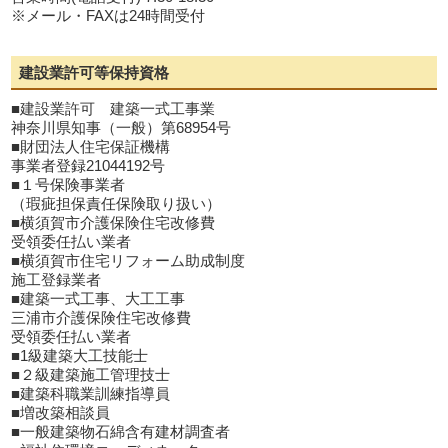
※メール・FAXは24時間受付
建設業許可等保持資格
■建設業許可 建築一式工事業
神奈川県知事（一般）第68954号
■財団法人住宅保証機構
事業者登録21044192号
■１号保険事業者
（瑕疵担保責任保険取り扱い）
■横須賀市介護保険住宅改修費
受領委任払い業者
■横須賀市住宅リフォーム助成制度
施工登録業者
■建築一式工事、大工工事
三浦市介護保険住宅改修費
受領委任払い業者
■1級建築大工技能士
■２級建築施工管理技士
■建築科職業訓練指導員
■増改築相談員
■一般建築物石綿含有建材調査者