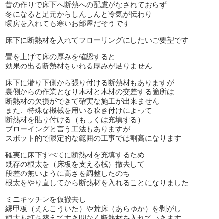
昔の作りで床下へ断熱への配慮がなされておらず
冬になると足元からしんしんと冷気が伝わり
暖房を入れても寒いお部屋だそうです
床下に断熱材を入れてフローリングにしたいご要望です
畳を上げて床の厚みを確認すると
効果の出る断熱材をいれる厚みが足りません
床下に潜り下側から張り付ける断熱材もありますが
裏側からの作業となり木材と木材の交差する箇所は
断熱材の欠損ができて確実な施工が出来ません
また、特殊な機械を用いる吹き付けによって
断熱材を貼り付ける（もしくは充填する）
ブローイングと言う工法もありますが
スポット的で限定的な範囲の工事では割高になります
確実に床下すべてに断熱材を充填するため
既存の根太を（床板を支える桟）撤去して
段差の無いように高さを調整したのち
根太をやり直してから断熱材を入れることになりました
ミニキッチンを仮撤去し
縁甲板（えんこういた）や荒床（あらゆか）を剥がし
根太も打ち替えてすき間なく断熱材を入れていきます