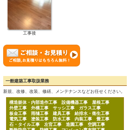
工事後
一般建築工事取扱業務
新規、改修、改装、修繕、メンテナンスなどお任せください。
構造躯体・内部造作工事
設備機器工事
屋根工事
外壁工事
外構工事
サッシ工事
ガラス工事
板金工事
雨樋工事
建具工事
給排水・衛生工事
電気工事
塗装工事
防水工事
内装工事
畳工事
石・タイル工事
左官工事
造園工事
空調工事
断熱防音工事
防蟻工事
マンション専有部工事