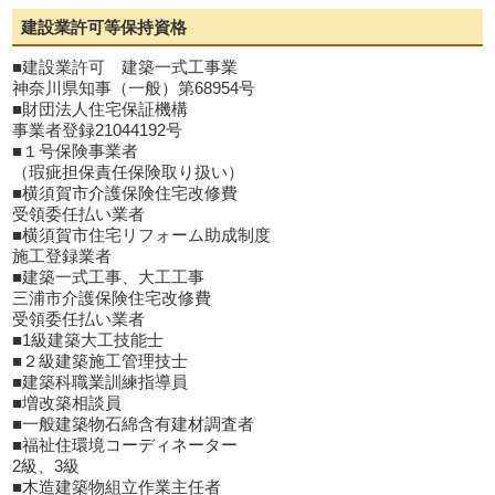
建設業許可等保持資格
■建設業許可 建築一式工事業
神奈川県知事（一般）第68954号
■財団法人住宅保証機構
事業者登録21044192号
■１号保険事業者
（瑕疵担保責任保険取り扱い）
■横須賀市介護保険住宅改修費
受領委任払い業者
■横須賀市住宅リフォーム助成制度
施工登録業者
■建築一式工事、大工工事
三浦市介護保険住宅改修費
受領委任払い業者
■1級建築大工技能士
■２級建築施工管理技士
■建築科職業訓練指導員
■増改築相談員
■一般建築物石綿含有建材調査者
■福祉住環境コーディネーター
2級、3級
■木造建築物組立作業主任者