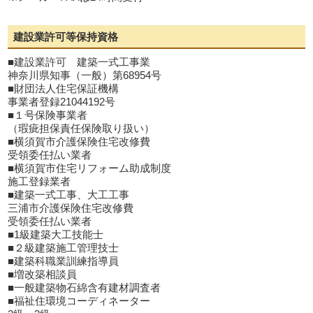
建設業許可等保持資格
■建設業許可 建築一式工事業
神奈川県知事（一般）第68954号
■財団法人住宅保証機構
事業者登録21044192号
■１号保険事業者
（瑕疵担保責任保険取り扱い）
■横須賀市介護保険住宅改修費
受領委任払い業者
■横須賀市住宅リフォーム助成制度
施工登録業者
■建築一式工事、大工工事
三浦市介護保険住宅改修費
受領委任払い業者
■1級建築大工技能士
■２級建築施工管理技士
■建築科職業訓練指導員
■増改築相談員
■一般建築物石綿含有建材調査者
■福祉住環境コーディネーター