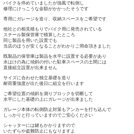
バイクを停めていましたが強風で転倒し
修理にけっこうな金額がかかったそうです
専用にガレージを造り、収納スペースをご希望です
他社との相見積もりでバイク用に発売されている
スチール製保管庫で積算したところ
同じ製品を用いた設置でも
当店のほうが安くなることがわかりご用命頂きました
既製品の保管庫は製品を水平に設置する必要があり
水はけの為に傾斜の付いた駐車スペースの土間には
直接組立設置が出来ません
サイズに合わせた独立基礎を造り
耐荷重強度が出た後日に組立を行います
ご希望位置の傾斜を測りブロックを切断して
水平にした基礎の上にガレージが出来ました
ガレージ本体の転倒防止対策もアンカーを打ち込んで
しっかりと行っていますのでご安心ください
シャッターには鍵もかかりますので
いたずらや盗難防止にもなりますよ