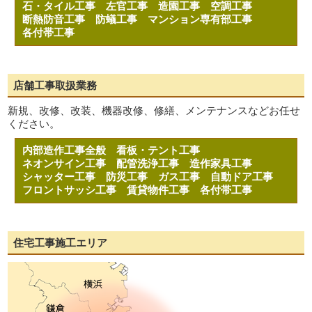
石・タイル工事
左官工事
造園工事
空調工事
断熱防音工事
防蟻工事
マンション専有部工事
各付帯工事
店舗工事取扱業務
新規、改修、改装、機器改修、修繕、メンテナンスなどお任せ
ください。
内部造作工事全般
看板・テント工事
ネオンサイン工事
配管洗浄工事
造作家具工事
シャッター工事
防災工事
ガス工事
自動ドア工事
フロントサッシ工事
賃貸物件工事
各付帯工事
住宅工事施工エリア