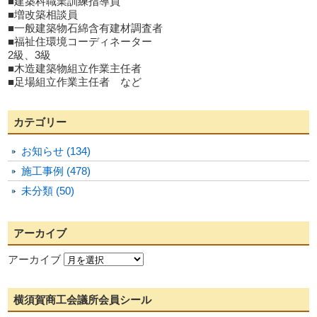
■建築科職業訓練指導員
■増改築相談員
■一般建築物石綿含有建材調査者
■福祉住環境コーディネーター
2級、3級
■木造建築物組立作業主任者
■足場組立作業主任者 など
カテゴリー
お知らせ (134)
施工事例 (478)
未分類 (50)
アーカイブ
アーカイブ
横須賀商工会議所会員シール