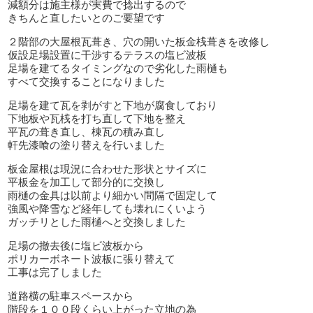
減額分は施主様が実費で捻出するので
きちんと直したいとのご要望です
２階部の大屋根瓦葺き、穴の開いた板金桟葺きを改修し
仮設足場設置に干渉するテラスの塩ビ波板
足場を建てるタイミングなので劣化した雨樋も
すべて交換することになりました
足場を建て瓦を剥がすと下地が腐食しており
下地板や瓦桟を打ち直して下地を整え
平瓦の葺き直し、棟瓦の積み直し
軒先漆喰の塗り替えを行いました
板金屋根は現況に合わせた形状とサイズに
平板金を加工して部分的に交換し
雨樋の金具は以前より細かい間隔で固定して
強風や降雪など経年しても壊れにくいよう
ガッチリとした雨樋へと交換しました
足場の撤去後に塩ビ波板から
ポリカーボネート波板に張り替えて
工事は完了しました
道路横の駐車スペースから
階段を１００段くらい上がった立地の為