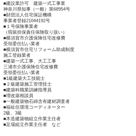
■建設業許可 建築一式工事業
神奈川県知事（一般）第68954号
■財団法人住宅保証機構
事業者登録21044192号
■１号保険事業者
（瑕疵担保責任保険取り扱い）
■横須賀市介護保険住宅改修費
受領委任払い業者
■横須賀市住宅リフォーム助成制度
施工登録業者
■建築一式工事、大工工事
三浦市介護保険住宅改修費
受領委任払い業者
■1級建築大工技能士
■２級建築施工管理技士
■建築科職業訓練指導員
■増改築相談員
■一般建築物石綿含有建材調査者
■福祉住環境コーディネーター
2級、3級
■木造建築物組立作業主任者
■足場組立作業主任者 など