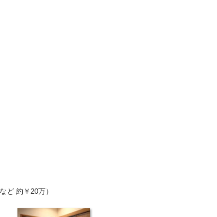
ど 約￥20万）