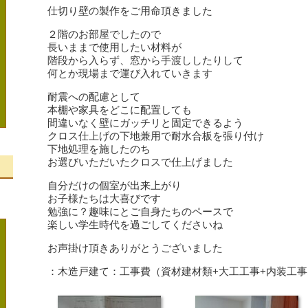
仕切り壁の製作をご用命頂きました
２階のお部屋でしたので
長いままで使用したい材料が
階段から入らず、窓から手渡ししたりして
何とか現場まで運び入れていきます
耐震への配慮として
本棚や家具をどこに配置しても
間違いなく壁にガッチリと固定できるよう
クロス仕上げの下地兼用で耐水合板を張り付け
下地処理を施したのち
お選びいただいたクロスで仕上げました
自分だけの個室が出来上がり
、
お子様たちは大喜びです
勉強に？趣味にとご自身たちのペースで
楽しい学生時代を過ごしてくださいね
お声掛け頂きありがとうございました
：木造戸建て：工事費（資材建材類+大工工事+内装工事な