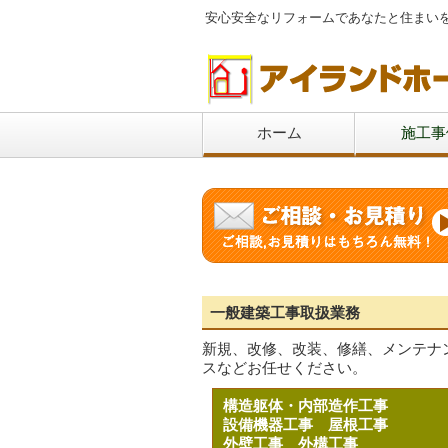
安心安全なリフォームであなたと住まい
ホーム
施工事
一般建築工事取扱業務
新規、改修、改装、修繕、メンテナ
スなどお任せください。
構造躯体・内部造作工事
設備機器工事
屋根工事
外壁工事
外構工事