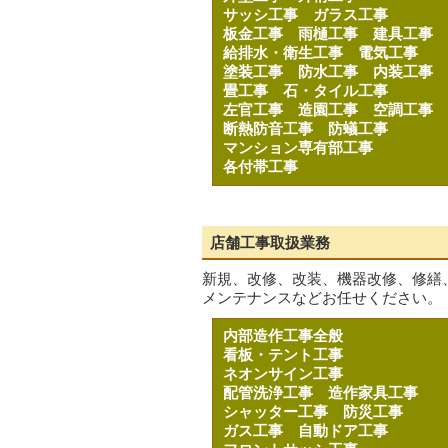
サッシ工事
ガラス工事
板金工事
雨樋工事
建具工事
給排水・衛生工事
電気工事
塗装工事
防水工事
内装工事
畳工事
石・タイル工事
左官工事
造園工事
空調工事
断熱防音工事
防蟻工事
マンション専有部工事
各付帯工事
店舗工事取扱業務
新規、改修、改装、機器改修、修繕
メンテナンスなどお任せください。
内部造作工事全般
看板・テント工事
ネオンサイン工事
配管洗浄工事
造作家具工事
シャッター工事
防災工事
ガス工事
自動ドア工事