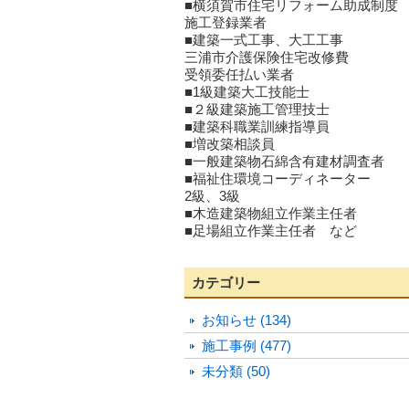
■横須賀市住宅リフォーム助成制度
施工登録業者
■建築一式工事、大工工事
三浦市介護保険住宅改修費
受領委任払い業者
■1級建築大工技能士
■２級建築施工管理技士
■建築科職業訓練指導員
■増改築相談員
■一般建築物石綿含有建材調査者
■福祉住環境コーディネーター
2級、3級
■木造建築物組立作業主任者
■足場組立作業主任者 など
カテゴリー
お知らせ (134)
施工事例 (477)
未分類 (50)