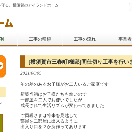
を守る、横須賀のアイランドホーム
例
工事の種類
工事の流れ
事業者
[横須賀市三春町I様邸]間仕切り工事を行
2021/06/05
年の差のあるお子様がお二人いるご家庭です
新築当初はお子様たちも幼いので
一部屋を二人でお使いでしたが
ン
成長されて生活リズムが変わってきました
ご両親さまは将来を見越して
部屋を二部屋に出来るように
出入り口を２か所作ってあります