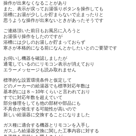
操作が出来なくなることがあり
また、表示が戻ってお湯張りボタンを操作しても
浴槽にお湯が少ししか貯まらないで止まったりと
思うような操作が出来ないときがあったそうです
ご連絡頂いた前日もお風呂に入ろうと
お湯張り操作をしたのですが
浴槽には少しのお湯しか貯まっておらず
寒さが本格的になる前になんとかしたいとのご要望です
お伺いし機器を確認しましたが
通電しているのにリモコン表示が消えており
エラーメッセージも読み取れません
標準的な設置環境条件と仮定して
どのメーカーの給湯器でも標準対応年数は
基本的には８～10年くらいと言われており
すでに対応年数を超えていて
部分修理をしても他の部材や部品にも
不具合が発生する可能性が高いので
新しい給湯器に交換することになりました
ガス種に適合する機器とリモコンを入手し
ガスふろ給湯器交換に関した工事内容に対する