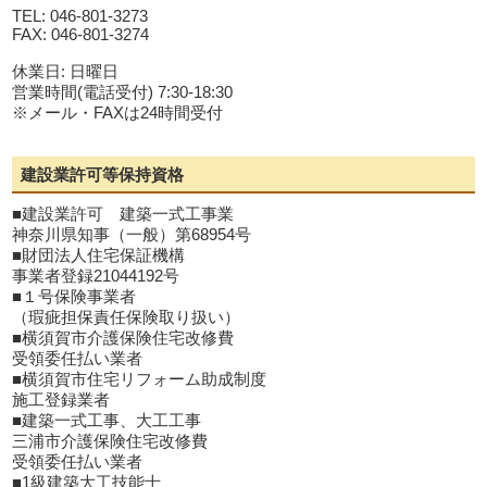
TEL: 046-801-3273
FAX: 046-801-3274
休業日: 日曜日
営業時間(電話受付) 7:30-18:30
※メール・FAXは24時間受付
建設業許可等保持資格
■建設業許可 建築一式工事業
神奈川県知事（一般）第68954号
■財団法人住宅保証機構
事業者登録21044192号
■１号保険事業者
（瑕疵担保責任保険取り扱い）
■横須賀市介護保険住宅改修費
受領委任払い業者
■横須賀市住宅リフォーム助成制度
施工登録業者
■建築一式工事、大工工事
三浦市介護保険住宅改修費
受領委任払い業者
■1級建築大工技能士