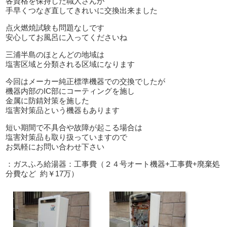
各資格を保持した職人さんが
手早くつなぎ直してきれいに交換出来ました
点火燃焼試験も問題なしです
安心してお風呂に入ってくださいね
三浦半島のほとんどの地域は
塩害区域と分類される区域になります
今回はメーカー純正標準機器での交換でしたが
機器内部のIC部にコーティングを施し
金属に防錆対策を施した
塩害対策品という機器もあります
短い期間で不具合や故障が起こる場合は
塩害対策品も取り扱っていますので
お気軽にお問い合わせ下さい
：ガスふろ給湯器：工事費（２４号オート機器+工事費+廃棄処
分費など 約￥17万）