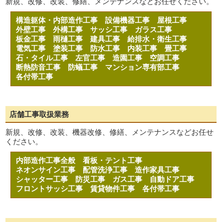
新規、改修、改装、修繕、メンテナンスなどお任せください。
構造躯体・内部造作工事
設備機器工事
屋根工事
外壁工事
外構工事
サッシ工事
ガラス工事
板金工事
雨樋工事
建具工事
給排水・衛生工事
電気工事
塗装工事
防水工事
内装工事
畳工事
石・タイル工事
左官工事
造園工事
空調工事
断熱防音工事
防蟻工事
マンション専有部工事
各付帯工事
店舗工事取扱業務
新規、改修、改装、機器改修、修繕、メンテナンスなどお任せ
ください。
内部造作工事全般
看板・テント工事
ネオンサイン工事
配管洗浄工事
造作家具工事
シャッター工事
防災工事
ガス工事
自動ドア工事
フロントサッシ工事
賃貸物件工事
各付帯工事