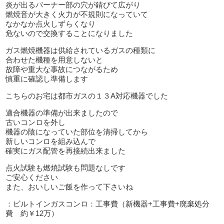
炎が出るバーナー部の穴が錆びて広がり
燃焼音が大きく火力が不規則になっていて
なかなか点火しずらくなり
危ないので交換することになりました
ガス燃焼機器は供給されているガスの種類に
合わせた機種を用意しないと
故障や重大な事故につながるため
慎重に確認し準備します
こちらのお宅は都市ガスの１３A対応機器でした
適合機器の準備が出来ましたので
古いコンロを外し
機器の陰になっていた部位を清掃してから
新しいコンロを組み込んで
確実にガス配管を再接続出来ました
点火試験も燃焼試験も問題なしです
ご安心ください
また、おいしいご飯を作って下さいね
：ビルトインガスコンロ：工事費（新機器+工事費+廃棄処分
費 約￥12万）