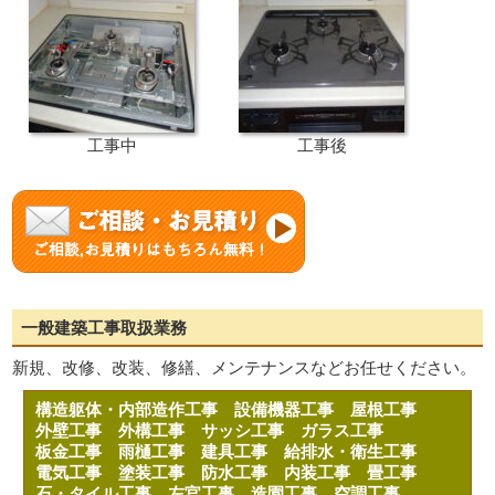
工事中
工事後
一般建築工事取扱業務
新規、改修、改装、修繕、メンテナンスなどお任せください。
構造躯体・内部造作工事
設備機器工事
屋根工事
外壁工事
外構工事
サッシ工事
ガラス工事
板金工事
雨樋工事
建具工事
給排水・衛生工事
電気工事
塗装工事
防水工事
内装工事
畳工事
石・タイル工事
左官工事
造園工事
空調工事