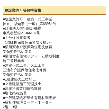
建設業許可等保持資格
■建設業許可 建築一式工事業
神奈川県知事（一般）第68954号
■財団法人住宅保証機構
事業者登録21044192号
■１号保険事業者
（瑕疵担保責任保険取り扱い）
■横須賀市介護保険住宅改修費
受領委任払い業者
■横須賀市住宅リフォーム助成制度
施工登録業者
■建築一式工事、大工工事
三浦市介護保険住宅改修費
受領委任払い業者
■1級建築大工技能士
■２級建築施工管理技士
■建築科職業訓練指導員
■増改築相談員
■一般建築物石綿含有建材調査者
■福祉住環境コーディネーター
2級、3級