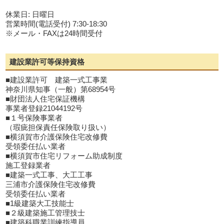
休業日: 日曜日
営業時間(電話受付) 7:30-18:30
※メール・FAXは24時間受付
建設業許可等保持資格
■建設業許可 建築一式工事業
神奈川県知事（一般）第68954号
■財団法人住宅保証機構
事業者登録21044192号
■１号保険事業者
（瑕疵担保責任保険取り扱い）
■横須賀市介護保険住宅改修費
受領委任払い業者
■横須賀市住宅リフォーム助成制度
施工登録業者
■建築一式工事、大工工事
三浦市介護保険住宅改修費
受領委任払い業者
■1級建築大工技能士
■２級建築施工管理技士
■建築科職業訓練指導員