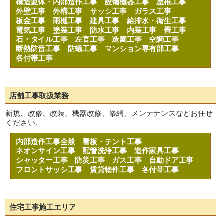
構造躯体・内部造作工事
設備機器工事
屋根工事
外壁工事
外構工事
サッシ工事
ガラス工事
板金工事
雨樋工事
建具工事
給排水・衛生工事
電気工事
塗装工事
防水工事
内装工事
畳工事
石・タイル工事
左官工事
造園工事
空調工事
断熱防音工事
防蟻工事
マンション専有部工事
各付帯工事
店舗工事取扱業務
新規、改修、改装、機器改修、修繕、メンテナンスなどお任せ
ください。
内部造作工事全般
看板・テント工事
ネオンサイン工事
配管洗浄工事
造作家具工事
シャッター工事
防災工事
ガス工事
自動ドア工事
フロントサッシ工事
賃貸物件工事
各付帯工事
住宅工事施工エリア