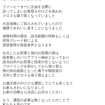
ファンヒーターに注油する際に
誤ってしまいお客様もやけどを負われ
クロスも煤で黒くなっていました
火災保険にご加入されていましたので
補償できれいに直すことになりました
保険利用の場合、該当範囲の同材もしくは
同等グレード材による
原状復帰が前提条件となります
出火したお部屋と他のお部屋の床は
段差無しのバリアフリー納めとなっており
該当以外のお部屋と段差が生じないように
フローリングを剥がしてから張り替え
煙の排出経路となった廊下や階段室の
天井と壁クロスも張り替えました
お施主様のやけども通院してとても良くなり
お家もきれいになりました
お家の治療なら当店にお任せください
もう、通院の必要は無くなったとのことで
私たちも安心です