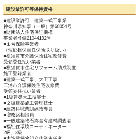
建設業許可等保持資格
■建設業許可 建築一式工事業
神奈川県知事（一般）第68954号
■財団法人住宅保証機構
事業者登録21044192号
■１号保険事業者
（瑕疵担保責任保険取り扱い）
■横須賀市介護保険住宅改修費
受領委任払い業者
■横須賀市住宅リフォーム助成制度
施工登録業者
■建築一式工事、大工工事
三浦市介護保険住宅改修費
受領委任払い業者
■1級建築大工技能士
■２級建築施工管理技士
■建築科職業訓練指導員
■増改築相談員
■一般建築物石綿含有建材調査者
■福祉住環境コーディネーター
2級、3級
■木造建築物組立作業主任者