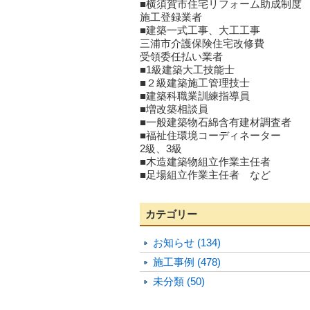
■横須賀市住宅リフォーム助成制度
施工登録業者
■建築一式工事、大工工事
三浦市介護保険住宅改修費
受領委任払い業者
■1級建築大工技能士
■２級建築施工管理技士
■建築科職業訓練指導員
■増改築相談員
■一般建築物石綿含有建材調査者
■福祉住環境コーディネーター
2級、3級
■木造建築物組立作業主任者
■足場組立作業主任者 など
カテゴリー
お知らせ (134)
施工事例 (478)
未分類 (50)