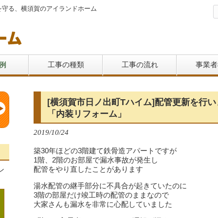
を守る、横須賀のアイランドホーム
例
工事の種類
工事の流れ
事業者
[横須賀市日ノ出町Tハイム]配管更新を行
「内装リフォーム」
2019/10/24
築30年ほどの3階建て鉄骨造アパートですが
1階、2階のお部屋で漏水事故が発生し
配管をやり直したことがあります
ン
湯水配管の継手部分に不具合が起きていたのに
3階の部屋だけ竣工時の配管のままなので
大家さんも漏水を非常に心配していました