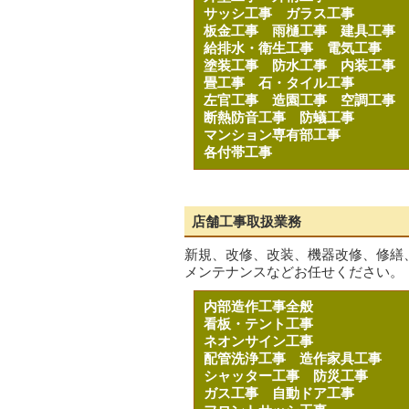
サッシ工事
ガラス工事
板金工事
雨樋工事
建具工事
給排水・衛生工事
電気工事
塗装工事
防水工事
内装工事
畳工事
石・タイル工事
左官工事
造園工事
空調工事
断熱防音工事
防蟻工事
マンション専有部工事
各付帯工事
店舗工事取扱業務
新規、改修、改装、機器改修、修繕
メンテナンスなどお任せください。
内部造作工事全般
看板・テント工事
ネオンサイン工事
配管洗浄工事
造作家具工事
シャッター工事
防災工事
ガス工事
自動ドア工事