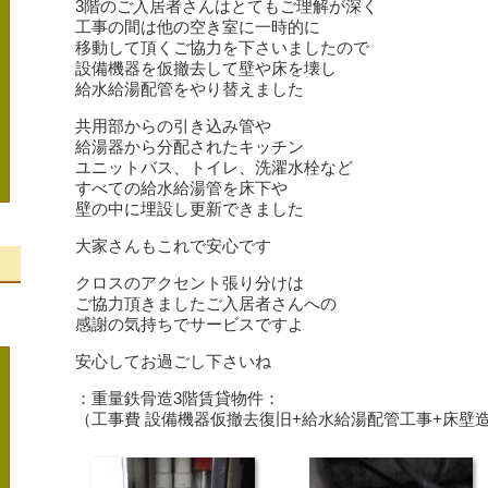
3階のご入居者さんはとてもご理解が深く
工事の間は他の空き室に一時的に
移動して頂くご協力を下さいましたので
設備機器を仮撤去して壁や床を壊し
給水給湯配管をやり替えました
共用部からの引き込み管や
給湯器から分配されたキッチン
ユニットバス、トイレ、洗濯水栓など
すべての給水給湯管を床下や
壁の中に埋設し更新できました
大家さんもこれで安心です
クロスのアクセント張り分けは
、
ご協力頂きましたご入居者さんへの
感謝の気持ちでサービスですよ
安心してお過ごし下さいね
：重量鉄骨造3階賃貸物件：
（工事費 設備機器仮撤去復旧+給水給湯配管工事+床壁造