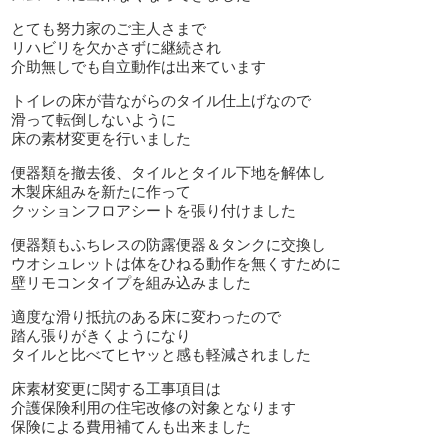
とても努力家のご主人さまで
リハビリを欠かさずに継続され
介助無しでも自立動作は出来ています
トイレの床が昔ながらのタイル仕上げなので
滑って転倒しないように
床の素材変更を行いました
便器類を撤去後、タイルとタイル下地を解体し
木製床組みを新たに作って
クッションフロアシートを張り付けました
便器類もふちレスの防露便器＆タンクに交換し
ウオシュレットは体をひねる動作を無くすために
壁リモコンタイプを組み込みました
適度な滑り抵抗のある床に変わったので
踏ん張りがきくようになり
タイルと比べてヒヤッと感も軽減されました
床素材変更に関する工事項目は
介護保険利用の住宅改修の対象となります
保険による費用補てんも出来ました