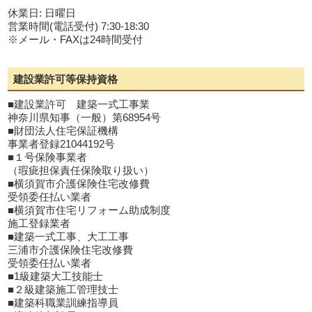
休業日: 日曜日
営業時間(電話受付) 7:30-18:30
※メール・FAXは24時間受付
建設業許可等保持資格
■建設業許可 建築一式工事業
神奈川県知事（一般）第68954号
■財団法人住宅保証機構
事業者登録21044192号
■１号保険事業者
（瑕疵担保責任保険取り扱い）
■横須賀市介護保険住宅改修費
受領委任払い業者
■横須賀市住宅リフォーム助成制度
施工登録業者
■建築一式工事、大工工事
三浦市介護保険住宅改修費
受領委任払い業者
■1級建築大工技能士
■２級建築施工管理技士
■建築科職業訓練指導員