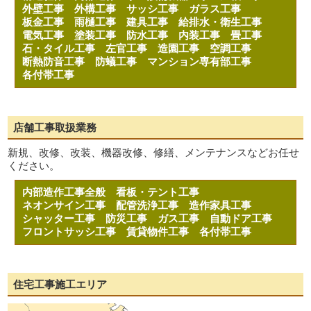
外壁工事
外構工事
サッシ工事
ガラス工事
板金工事
雨樋工事
建具工事
給排水・衛生工事
電気工事
塗装工事
防水工事
内装工事
畳工事
石・タイル工事
左官工事
造園工事
空調工事
断熱防音工事
防蟻工事
マンション専有部工事
各付帯工事
店舗工事取扱業務
新規、改修、改装、機器改修、修繕、メンテナンスなどお任せ
ください。
内部造作工事全般
看板・テント工事
ネオンサイン工事
配管洗浄工事
造作家具工事
シャッター工事
防災工事
ガス工事
自動ドア工事
フロントサッシ工事
賃貸物件工事
各付帯工事
住宅工事施工エリア