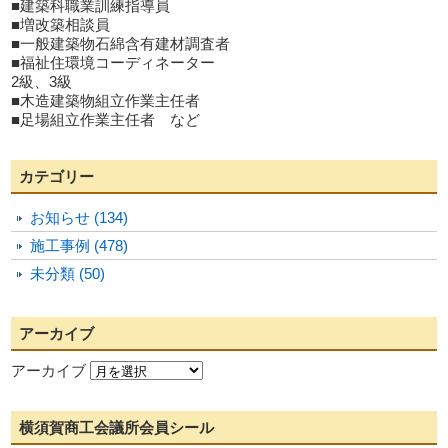
■建築科職業訓練指導員
■増改築相談員
■一般建築物石綿含有建材調査者
■福祉住環境コーディネーター
2級、3級
■木造建築物組立作業主任者
■足場組立作業主任者 など
カテゴリー
お知らせ (134)
施工事例 (478)
未分類 (50)
アーカイブ
アーカイブ
横須賀商工会議所会員シール