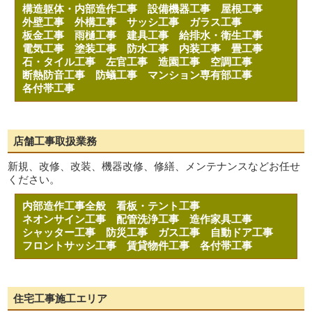
構造躯体・内部造作工事
設備機器工事
屋根工事
外壁工事
外構工事
サッシ工事
ガラス工事
板金工事
雨樋工事
建具工事
給排水・衛生工事
電気工事
塗装工事
防水工事
内装工事
畳工事
石・タイル工事
左官工事
造園工事
空調工事
断熱防音工事
防蟻工事
マンション専有部工事
各付帯工事
店舗工事取扱業務
新規、改修、改装、機器改修、修繕、メンテナンスなどお任せ
ください。
内部造作工事全般
看板・テント工事
ネオンサイン工事
配管洗浄工事
造作家具工事
シャッター工事
防災工事
ガス工事
自動ドア工事
フロントサッシ工事
賃貸物件工事
各付帯工事
住宅工事施工エリア