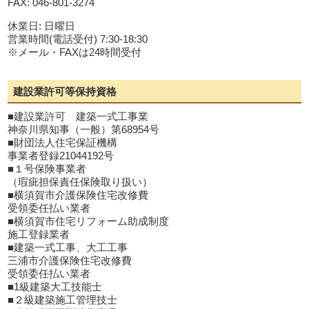
FAX: 046-801-3274
休業日: 日曜日
営業時間(電話受付) 7:30-18:30
※メール・FAXは24時間受付
建設業許可等保持資格
■建設業許可 建築一式工事業
神奈川県知事（一般）第68954号
■財団法人住宅保証機構
事業者登録21044192号
■１号保険事業者
（瑕疵担保責任保険取り扱い）
■横須賀市介護保険住宅改修費
受領委任払い業者
■横須賀市住宅リフォーム助成制度
施工登録業者
■建築一式工事、大工工事
三浦市介護保険住宅改修費
受領委任払い業者
■1級建築大工技能士
■２級建築施工管理技士