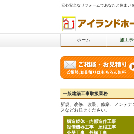
安心安全なリフォームであなたと住まい
ホーム
施工事
一般建築工事取扱業務
新規、改修、改装、修繕、メンテナ
スなどお任せください。
構造躯体・内部造作工事
設備機器工事
屋根工事
外壁工事
外構工事