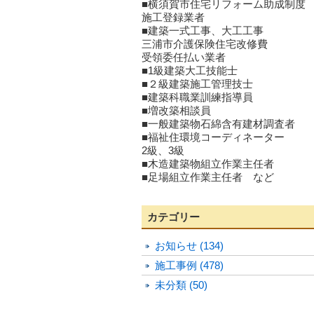
■横須賀市住宅リフォーム助成制度
施工登録業者
■建築一式工事、大工工事
三浦市介護保険住宅改修費
受領委任払い業者
■1級建築大工技能士
■２級建築施工管理技士
■建築科職業訓練指導員
■増改築相談員
■一般建築物石綿含有建材調査者
■福祉住環境コーディネーター
2級、3級
■木造建築物組立作業主任者
■足場組立作業主任者 など
カテゴリー
お知らせ (134)
施工事例 (478)
未分類 (50)