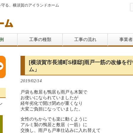
を守る、横須賀のアイランドホーム
例
工事の種類
工事の流れ
事業者
[横須賀市長浦町S様邸]雨戸一筋の改修を
ム」
2019/02/14
戸袋も敷居も鴨居も雨戸も木製で
お使いになられていましたが
経年劣化で開け閉めが重くなり
ン
大変ご負担になっていました。
女性のちからでも楽に動くように
アルミ製の鴨居と敷居（一筋）に
交換し、雨戸も戸車仕込みに入れ替えて