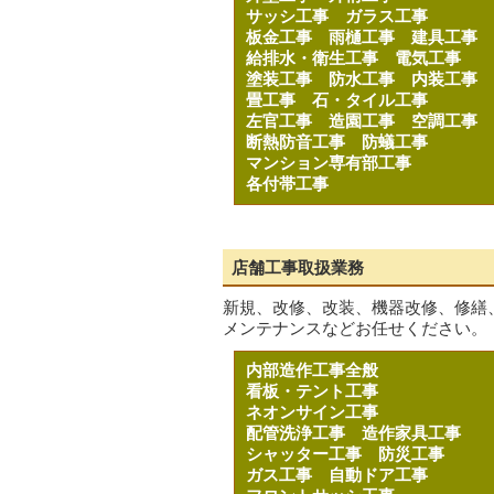
サッシ工事
ガラス工事
板金工事
雨樋工事
建具工事
給排水・衛生工事
電気工事
塗装工事
防水工事
内装工事
畳工事
石・タイル工事
左官工事
造園工事
空調工事
断熱防音工事
防蟻工事
マンション専有部工事
各付帯工事
店舗工事取扱業務
新規、改修、改装、機器改修、修繕
メンテナンスなどお任せください。
内部造作工事全般
看板・テント工事
ネオンサイン工事
配管洗浄工事
造作家具工事
シャッター工事
防災工事
ガス工事
自動ドア工事