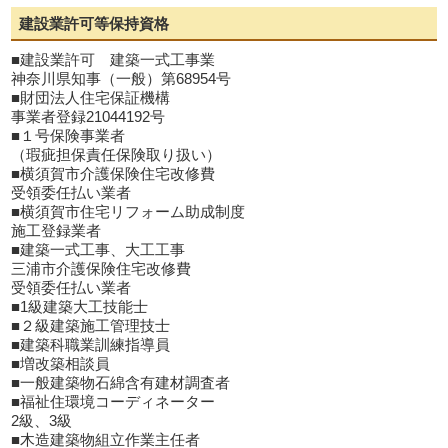
建設業許可等保持資格
■建設業許可 建築一式工事業
神奈川県知事（一般）第68954号
■財団法人住宅保証機構
事業者登録21044192号
■１号保険事業者
（瑕疵担保責任保険取り扱い）
■横須賀市介護保険住宅改修費
受領委任払い業者
■横須賀市住宅リフォーム助成制度
施工登録業者
■建築一式工事、大工工事
三浦市介護保険住宅改修費
受領委任払い業者
■1級建築大工技能士
■２級建築施工管理技士
■建築科職業訓練指導員
■増改築相談員
■一般建築物石綿含有建材調査者
■福祉住環境コーディネーター
2級、3級
■木造建築物組立作業主任者