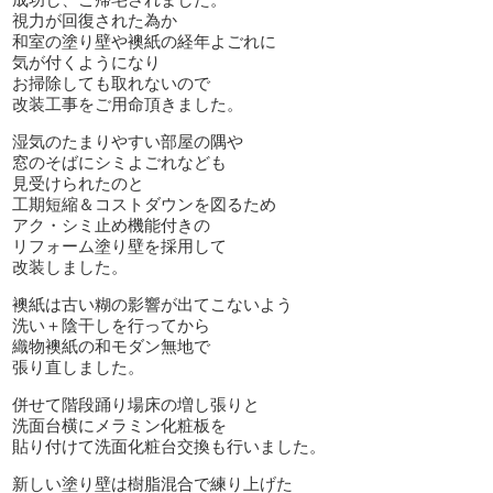
視力が回復された為か
和室の塗り壁や襖紙の経年よごれに
気が付くようになり
お掃除しても取れないので
改装工事をご用命頂きました。
湿気のたまりやすい部屋の隅や
窓のそばにシミよごれなども
見受けられたのと
工期短縮＆コストダウンを図るため
アク・シミ止め機能付きの
リフォーム塗り壁を採用して
改装しました。
襖紙は古い糊の影響が出てこないよう
洗い＋陰干しを行ってから
織物襖紙の和モダン無地で
張り直しました。
併せて階段踊り場床の増し張りと
洗面台横にメラミン化粧板を
貼り付けて洗面化粧台交換も行いました。
新しい塗り壁は樹脂混合で練り上げた