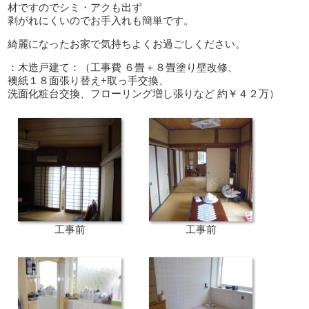
材ですのでシミ・アクも出ず
剥がれにくいのでお手入れも簡単です。
綺麗になったお家で気持ちよくお過ごしください。
：木造戸建て：（工事費 ６畳＋８畳塗り壁改修、
襖紙１８面張り替え+取っ手交換、
洗面化粧台交換、フローリング増し張りなど 約￥４２万）
工事前
工事前