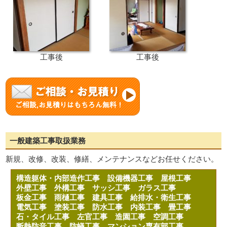
工事後
工事後
一般建築工事取扱業務
新規、改修、改装、修繕、メンテナンスなどお任せください。
構造躯体・内部造作工事
設備機器工事
屋根工事
外壁工事
外構工事
サッシ工事
ガラス工事
板金工事
雨樋工事
建具工事
給排水・衛生工事
電気工事
塗装工事
防水工事
内装工事
畳工事
石・タイル工事
左官工事
造園工事
空調工事
断熱防音工事
防蟻工事
マンション専有部工事