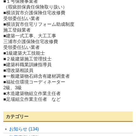
■１号保険事業者
（瑕疵担保責任保険取り扱い）
■横須賀市介護保険住宅改修費
受領委任払い業者
■横須賀市住宅リフォーム助成制度
施工登録業者
■建築一式工事、大工工事
三浦市介護保険住宅改修費
受領委任払い業者
■1級建築大工技能士
■２級建築施工管理技士
■建築科職業訓練指導員
■増改築相談員
■一般建築物石綿含有建材調査者
■福祉住環境コーディネーター
2級、3級
■木造建築物組立作業主任者
■足場組立作業主任者 など
カテゴリー
お知らせ (134)