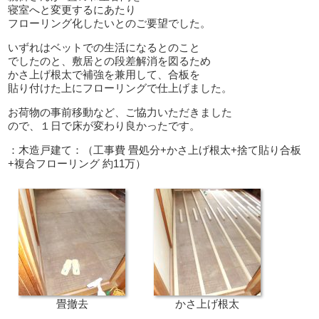
寝室へと変更するにあたり
フローリング化したいとのご要望でした。
いずれはベットでの生活になるとのこと
でしたのと、敷居との段差解消を図るため
かさ上げ根太で補強を兼用して、合板を
貼り付けた上にフローリングで仕上げました。
お荷物の事前移動など、ご協力いただきました
ので、１日で床が変わり良かったです。
：木造戸建て：（工事費 畳処分+かさ上げ根太+捨て貼り合板
+複合フローリング 約11万）
畳撤去
かさ上げ根太