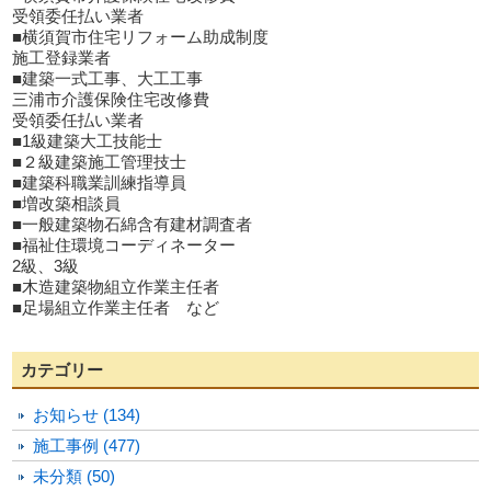
受領委任払い業者
■横須賀市住宅リフォーム助成制度
施工登録業者
■建築一式工事、大工工事
三浦市介護保険住宅改修費
受領委任払い業者
■1級建築大工技能士
■２級建築施工管理技士
■建築科職業訓練指導員
■増改築相談員
■一般建築物石綿含有建材調査者
■福祉住環境コーディネーター
2級、3級
■木造建築物組立作業主任者
■足場組立作業主任者 など
カテゴリー
お知らせ (134)
施工事例 (477)
未分類 (50)