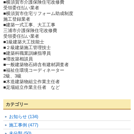
■横須賀市介護保険住宅改修費
受領委任払い業者
■横須賀市住宅リフォーム助成制度
施工登録業者
■建築一式工事、大工工事
三浦市介護保険住宅改修費
受領委任払い業者
■1級建築大工技能士
■２級建築施工管理技士
■建築科職業訓練指導員
■増改築相談員
■一般建築物石綿含有建材調査者
■福祉住環境コーディネーター
2級、3級
■木造建築物組立作業主任者
■足場組立作業主任者 など
カテゴリー
お知らせ (134)
施工事例 (477)
未分類 (50)