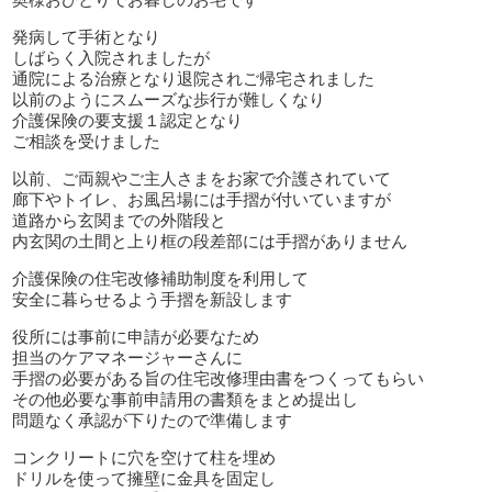
発病して手術となり
しばらく入院されましたが
通院による治療となり退院されご帰宅されました
以前のようにスムーズな歩行が難しくなり
介護保険の要支援１認定となり
ご相談を受けました
以前、ご両親やご主人さまをお家で介護されていて
廊下やトイレ、お風呂場には手摺が付いていますが
道路から玄関までの外階段と
内玄関の土間と上り框の段差部には手摺がありません
介護保険の住宅改修補助制度を利用して
安全に暮らせるよう手摺を新設します
役所には事前に申請が必要なため
担当のケアマネージャーさんに
手摺の必要がある旨の住宅改修理由書をつくってもらい
その他必要な事前申請用の書類をまとめ提出し
問題なく承認が下りたので準備します
コンクリートに穴を空けて柱を埋め
ドリルを使って擁壁に金具を固定し