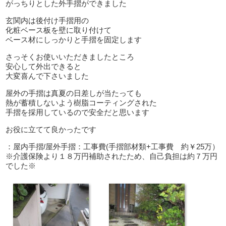
がっちりとした外手摺ができました
玄関内は後付け手摺用の
化粧ベース板を壁に取り付けて
ベース材にしっかりと手摺を固定します
さっそくお使いいただきましたところ
安心して外出できると
大変喜んで下さいました
屋外の手摺は真夏の日差しが当たっても
熱が蓄積しないよう樹脂コーティングされた
手摺を採用しているので安全だと思います
お役に立てて良かったです
：屋内手摺/屋外手摺：工事費(手摺部材類+工事費 約￥25万）
※介護保険より１８万円補助されたため、自己負担は約７万円
でした※