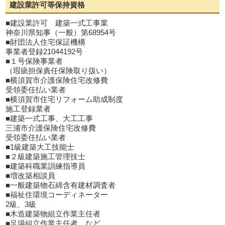
建設業許可等保持資格
■建設業許可 建築一式工事業
神奈川県知事（一般）第68954号
■財団法人住宅保証機構
事業者登録21044192号
■１号保険事業者
（瑕疵担保責任保険取り扱い）
■横須賀市介護保険住宅改修費
受領委任払い業者
■横須賀市住宅リフォーム助成制度
施工登録業者
■建築一式工事、大工工事
三浦市介護保険住宅改修費
受領委任払い業者
■1級建築大工技能士
■２級建築施工管理技士
■建築科職業訓練指導員
■増改築相談員
■一般建築物石綿含有建材調査者
■福祉住環境コーディネーター
2級、3級
■木造建築物組立作業主任者
■足場組立作業主任者 など