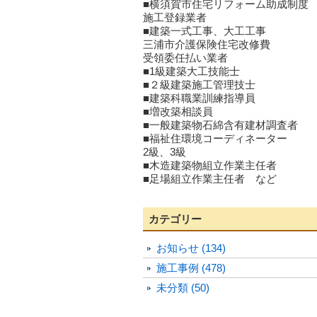
■横須賀市住宅リフォーム助成制度
施工登録業者
■建築一式工事、大工工事
三浦市介護保険住宅改修費
受領委任払い業者
■1級建築大工技能士
■２級建築施工管理技士
■建築科職業訓練指導員
■増改築相談員
■一般建築物石綿含有建材調査者
■福祉住環境コーディネーター
2級、3級
■木造建築物組立作業主任者
■足場組立作業主任者 など
カテゴリー
お知らせ (134)
施工事例 (478)
未分類 (50)