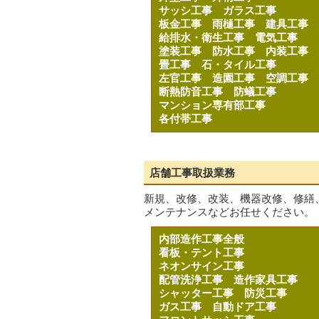
サッシ工事
ガラス工事
板金工事
雨樋工事
建具工事
給排水・衛生工事
電気工事
塗装工事
防水工事
内装工事
畳工事
石・タイル工事
左官工事
造園工事
空調工事
断熱防音工事
防蟻工事
マンション専有部工事
各付帯工事
店舗工事取扱業務
新規、改修、改装、機器改修、修繕
メンテナンスなどお任せください。
内部造作工事全般
看板・テント工事
ネオンサイン工事
配管洗浄工事
造作家具工事
シャッター工事
防災工事
ガス工事
自動ドア工事