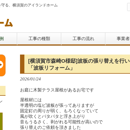
を守る、横須賀のアイランドホーム
例
工事の種類
工事の流れ
事業者
[横須賀市森崎O様邸]波板の張り替えを行
「波板リフォーム」
2026/01/24
お庭に木製テラス屋根があるお宅です
屋根材には
ン
半透明の塩ビ波板が張ってありますが
固定釘の周りが弱く、もろくなっていて
風が吹くとバタバタと浮き上がり
音もうるさく、剥がれる可能性が高いので
張り替えのご依頼を頂きました