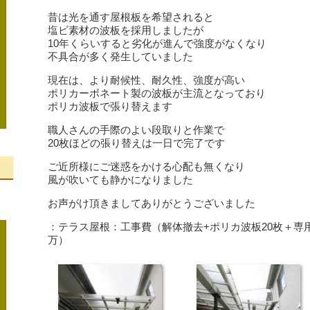
昔は光を通す屋根板を希望されると
塩ビ素材の波板を採用しましたが
10年くらいすると劣化が進んで強度がなくなり
不具合が多く発生していました
現在は、より耐候性、耐久性、強度が高い
ポリカーボネート製の波板が主流となっており
ポリカ波板で張り替えます
職人さんの手際のよい段取りと作業で
20枚ほどの張り替えは一日で完了です
ご近所様にご迷惑をかける心配も無くなり
風が吹いても静かになりました
、
お声がけ頂きましてありがとうございました
：テラス屋根：工事費（解体撤去+ポリカ波板20枚＋専
万）