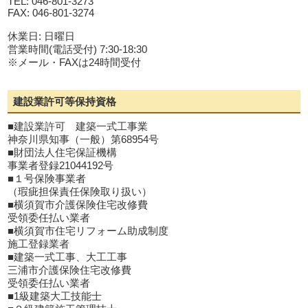
TEL: 046-801-3273
FAX: 046-801-3274
休業日: 日曜日
営業時間(電話受付) 7:30-18:30
※メール・FAXは24時間受付
建設業許可等保持資格
■建設業許可 建築一式工事業
神奈川県知事（一般）第68954号
■財団法人住宅保証機構
事業者登録21044192号
■１号保険事業者
（瑕疵担保責任保険取り扱い）
■横須賀市介護保険住宅改修費
受領委任払い業者
■横須賀市住宅リフォーム助成制度
施工登録業者
■建築一式工事、大工工事
三浦市介護保険住宅改修費
受領委任払い業者
■1級建築大工技能士