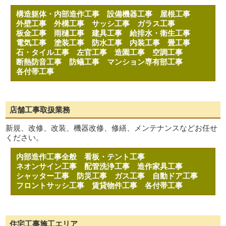
構造躯体・内部造作工事
設備機器工事
屋根工事
外壁工事
外構工事
サッシ工事
ガラス工事
板金工事
雨樋工事
建具工事
給排水・衛生工事
電気工事
塗装工事
防水工事
内装工事
畳工事
石・タイル工事
左官工事
造園工事
空調工事
断熱防音工事
防蟻工事
マンション専有部工事
各付帯工事
店舗工事取扱業務
新規、改修、改装、機器改修、修繕、メンテナンスなどお任せ
ください。
内部造作工事全般
看板・テント工事
ネオンサイン工事
配管洗浄工事
造作家具工事
シャッター工事
防災工事
ガス工事
自動ドア工事
フロントサッシ工事
賃貸物件工事
各付帯工事
住宅工事施工エリア