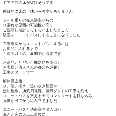
ドアの前の床が抜けそうです
感触的に床の下地から強度がありません
タイル張りの在来浴室からの
水漏れが原因の可能性が高く
ご説明し検討してもらいましたところ
浴室をユニットバスにすることになりました
在来浴室からユニットバスにするには
お風呂に入れるまで
１週間以上の工事期間が必要です
お選びいただいた機器類を準備し
お客様と職人さんの都合を調整し
工事スタートです
解体撤去後
水、湯、排水、追い炊き配管や
照明配線、換気扇電源、排気ダクトの工事を終え
ユニットバスを支える土間コンクリートを打ち込み
強度が出てから組み立てました
ユニットバスと洗面室の出入口や
傷んだ床の大工工事後に