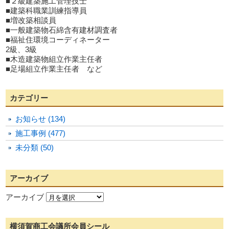
■２級建築施工管理技士
■建築科職業訓練指導員
■増改築相談員
■一般建築物石綿含有建材調査者
■福祉住環境コーディネーター
2級、3級
■木造建築物組立作業主任者
■足場組立作業主任者 など
カテゴリー
お知らせ (134)
施工事例 (477)
未分類 (50)
アーカイブ
アーカイブ
横須賀商工会議所会員シール