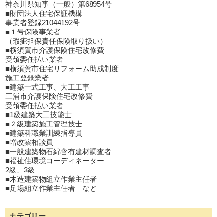
神奈川県知事（一般）第68954号
■財団法人住宅保証機構
事業者登録21044192号
■１号保険事業者
（瑕疵担保責任保険取り扱い）
■横須賀市介護保険住宅改修費
受領委任払い業者
■横須賀市住宅リフォーム助成制度
施工登録業者
■建築一式工事、大工工事
三浦市介護保険住宅改修費
受領委任払い業者
■1級建築大工技能士
■２級建築施工管理技士
■建築科職業訓練指導員
■増改築相談員
■一般建築物石綿含有建材調査者
■福祉住環境コーディネーター
2級、3級
■木造建築物組立作業主任者
■足場組立作業主任者 など
カテゴリー