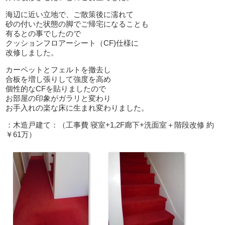
海辺に近い立地で、ご散策後に濡れて
砂の付いた状態の脚でご帰宅になることも
有るとの事でしたので
クッションフロアーシート（CF)仕様に
改修しました。
カーペットとフェルトを撤去し
合板を増し張りして強度を高め
個性的なCFを貼りましたので
お部屋の印象がガラリと変わり
お手入れの楽な床に生まれ変わりました。
：木造戸建て：（工事費 寝室+1,2F廊下+洗面室＋階段改修 約
￥61万）