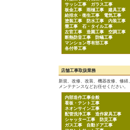
サッシ工事
ガラス工事
板金工事
雨樋工事
建具工事
給排水・衛生工事
電気工事
塗装工事
防水工事
内装工事
畳工事
石・タイル工事
左官工事
造園工事
空調工事
断熱防音工事
防蟻工事
マンション専有部工事
各付帯工事
店舗工事取扱業務
新規、改修、改装、機器改修、修繕
メンテナンスなどお任せください。
内部造作工事全般
看板・テント工事
ネオンサイン工事
配管洗浄工事
造作家具工事
シャッター工事
防災工事
ガス工事
自動ドア工事