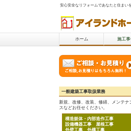
安心安全なリフォームであなたと住まい
ホーム
施工事
一般建築工事取扱業務
新規、改修、改装、修繕、メンテナ
スなどお任せください。
構造躯体・内部造作工事
設備機器工事
屋根工事
外壁工事
外構工事