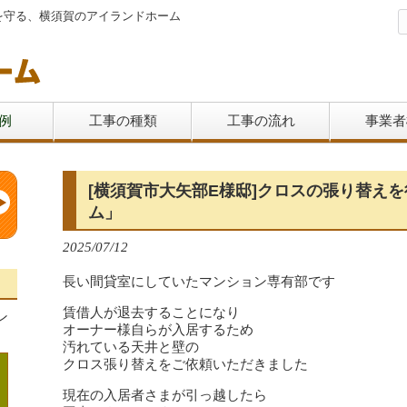
を守る、横須賀のアイランドホーム
例
工事の種類
工事の流れ
事業者
[横須賀市大矢部E様邸]クロスの張り替え
ム」
2025/07/12
長い間貸室にしていたマンション専有部です
賃借人が退去することになり
ン
オーナー様自らが入居するため
汚れている天井と壁の
クロス張り替えをご依頼いただきました
現在の入居者さまが引っ越したら