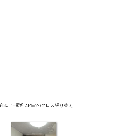
80㎡+壁約214㎡のクロス張り替え