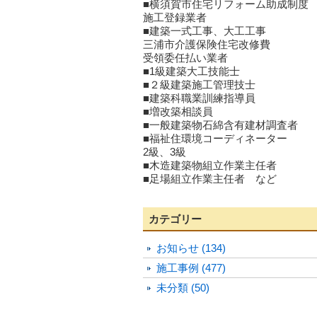
■横須賀市住宅リフォーム助成制度
施工登録業者
■建築一式工事、大工工事
三浦市介護保険住宅改修費
受領委任払い業者
■1級建築大工技能士
■２級建築施工管理技士
■建築科職業訓練指導員
■増改築相談員
■一般建築物石綿含有建材調査者
■福祉住環境コーディネーター
2級、3級
■木造建築物組立作業主任者
■足場組立作業主任者 など
カテゴリー
お知らせ (134)
施工事例 (477)
未分類 (50)