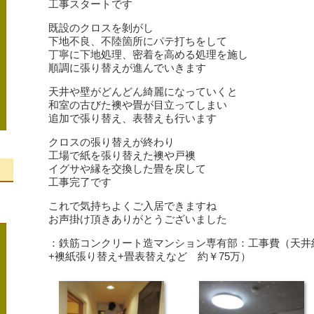
工事スタートです
既設のクロスを剝がし
下地不良、不陸箇所にパテ打ちをして
丁寧に下地処理、密着を高める処理を施し
順調に張り替えが進んでいきます
天井や壁がどんどん綺麗になっていくと
和室の古びた襖や畳が目立ってしまい
追加で張り替え、表替えも行います
クロスの張り替えが終わり
工場で紙を張り替えた襖や戸襖
イグサや縁を交換した畳を戻して
工事完了です
、
これで気持ちよくご入居できますね
お声掛け頂きありがとうございました
：鉄筋コンクリート造マンション専有部：工事費（天井約
+襖紙張り替え+畳表替えなど 約￥75万）