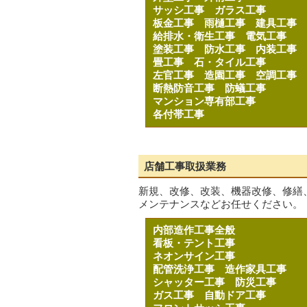
サッシ工事
ガラス工事
板金工事
雨樋工事
建具工事
給排水・衛生工事
電気工事
塗装工事
防水工事
内装工事
畳工事
石・タイル工事
左官工事
造園工事
空調工事
断熱防音工事
防蟻工事
マンション専有部工事
各付帯工事
店舗工事取扱業務
新規、改修、改装、機器改修、修繕
メンテナンスなどお任せください。
内部造作工事全般
看板・テント工事
ネオンサイン工事
配管洗浄工事
造作家具工事
シャッター工事
防災工事
ガス工事
自動ドア工事