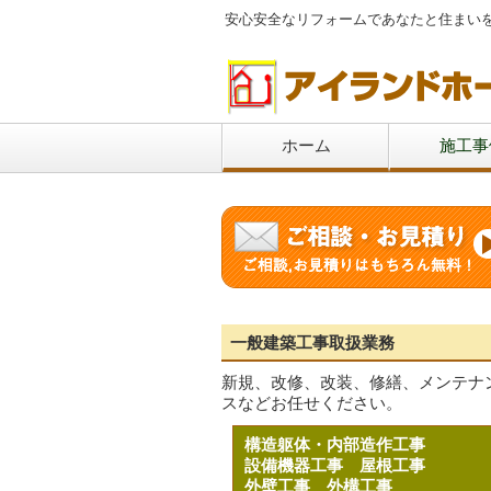
安心安全なリフォームであなたと住まい
ホーム
施工事
一般建築工事取扱業務
新規、改修、改装、修繕、メンテナ
スなどお任せください。
構造躯体・内部造作工事
設備機器工事
屋根工事
外壁工事
外構工事