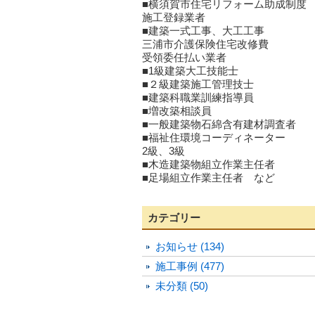
■横須賀市住宅リフォーム助成制度
施工登録業者
■建築一式工事、大工工事
三浦市介護保険住宅改修費
受領委任払い業者
■1級建築大工技能士
■２級建築施工管理技士
■建築科職業訓練指導員
■増改築相談員
■一般建築物石綿含有建材調査者
■福祉住環境コーディネーター
2級、3級
■木造建築物組立作業主任者
■足場組立作業主任者 など
カテゴリー
お知らせ (134)
施工事例 (477)
未分類 (50)