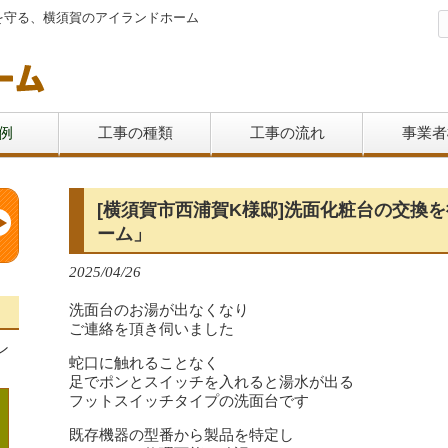
を守る、横須賀のアイランドホーム
例
工事の種類
工事の流れ
事業者
[横須賀市西浦賀K様邸]洗面化粧台の交換
ーム」
2025/04/26
洗面台のお湯が出なくなり
ご連絡を頂き伺いました
ン
蛇口に触れることなく
足でポンとスイッチを入れると湯水が出る
フットスイッチタイプの洗面台です
既存機器の型番から製品を特定し