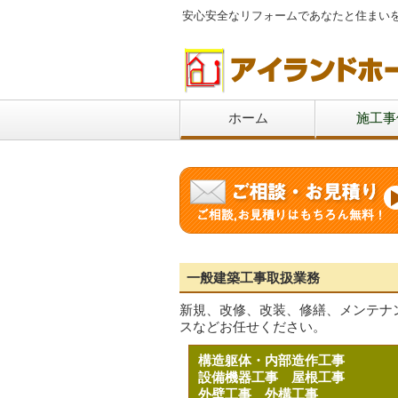
安心安全なリフォームであなたと住まい
ホーム
施工事
一般建築工事取扱業務
新規、改修、改装、修繕、メンテナ
スなどお任せください。
構造躯体・内部造作工事
設備機器工事
屋根工事
外壁工事
外構工事