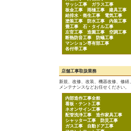
サッシ工事
ガラス工事
板金工事
雨樋工事
建具工事
給排水・衛生工事
電気工事
塗装工事
防水工事
内装工事
畳工事
石・タイル工事
左官工事
造園工事
空調工事
断熱防音工事
防蟻工事
マンション専有部工事
各付帯工事
店舗工事取扱業務
新規、改修、改装、機器改修、修繕
メンテナンスなどお任せください。
内部造作工事全般
看板・テント工事
ネオンサイン工事
配管洗浄工事
造作家具工事
シャッター工事
防災工事
ガス工事
自動ドア工事