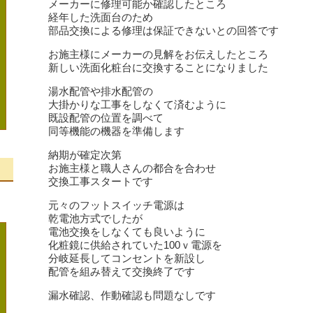
メーカーに修理可能か確認したところ
経年した洗面台のため
部品交換による修理は保証できないとの回答です
お施主様にメーカーの見解をお伝えしたところ
新しい洗面化粧台に交換することになりました
湯水配管や排水配管の
大掛かりな工事をしなくて済むように
既設配管の位置を調べて
同等機能の機器を準備します
納期が確定次第
お施主様と職人さんの都合を合わせ
交換工事スタートです
、
元々のフットスイッチ電源は
乾電池方式でしたが
電池交換をしなくても良いように
化粧鏡に供給されていた100ｖ電源を
分岐延長してコンセントを新設し
配管を組み替えて交換終了です
漏水確認、作動確認も問題なしです