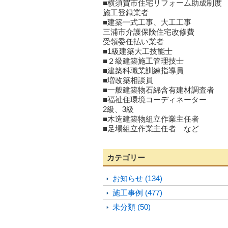
■横須賀市住宅リフォーム助成制度
施工登録業者
■建築一式工事、大工工事
三浦市介護保険住宅改修費
受領委任払い業者
■1級建築大工技能士
■２級建築施工管理技士
■建築科職業訓練指導員
■増改築相談員
■一般建築物石綿含有建材調査者
■福祉住環境コーディネーター
2級、3級
■木造建築物組立作業主任者
■足場組立作業主任者 など
カテゴリー
お知らせ (134)
施工事例 (477)
未分類 (50)