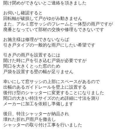
開け閉めができないとご連絡を頂きました
お伺いし確認すると
回転軸が破損して戸がゆがみ動きません
また、アルミ窓サッシのフレームと一体型の雨戸ですが
廃番となっていて部材の交換や修理もできないです
お施主様は修理ができないならば
引き戸タイプの一般的な雨戸にしたい希望です
引き戸の雨戸を設置するには
開けた時に戸を引き込む戸袋が必要ですが
間口を大きくとった窓のため
戸袋を設置する壁の幅が足りません
幸いにして窓サッシの上部にスペースがあるので
出幅のあるガイドレールを壁上に設置する
後付け型のシャッターに変更することになりました
間口の大きい特注サイズのため詳細に寸法を測り
メーカーに加工を依頼し準備します
後日、特注シャッターが納品され
壊れた折れ戸雨戸を撤去し
シャッターの取り付け工事を行いました