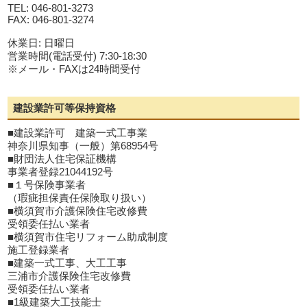
TEL: 046-801-3273
FAX: 046-801-3274
休業日: 日曜日
営業時間(電話受付) 7:30-18:30
※メール・FAXは24時間受付
建設業許可等保持資格
■建設業許可 建築一式工事業
神奈川県知事（一般）第68954号
■財団法人住宅保証機構
事業者登録21044192号
■１号保険事業者
（瑕疵担保責任保険取り扱い）
■横須賀市介護保険住宅改修費
受領委任払い業者
■横須賀市住宅リフォーム助成制度
施工登録業者
■建築一式工事、大工工事
三浦市介護保険住宅改修費
受領委任払い業者
■1級建築大工技能士