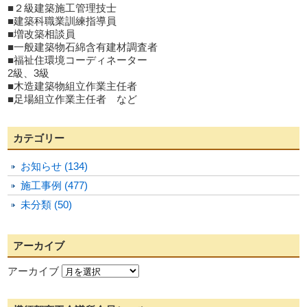
■２級建築施工管理技士
■建築科職業訓練指導員
■増改築相談員
■一般建築物石綿含有建材調査者
■福祉住環境コーディネーター
2級、3級
■木造建築物組立作業主任者
■足場組立作業主任者 など
カテゴリー
お知らせ (134)
施工事例 (477)
未分類 (50)
アーカイブ
アーカイブ