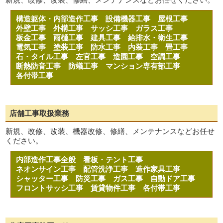
構造躯体・内部造作工事
設備機器工事
屋根工事
外壁工事
外構工事
サッシ工事
ガラス工事
板金工事
雨樋工事
建具工事
給排水・衛生工事
電気工事
塗装工事
防水工事
内装工事
畳工事
石・タイル工事
左官工事
造園工事
空調工事
断熱防音工事
防蟻工事
マンション専有部工事
各付帯工事
店舗工事取扱業務
新規、改修、改装、機器改修、修繕、メンテナンスなどお任せ
ください。
内部造作工事全般
看板・テント工事
ネオンサイン工事
配管洗浄工事
造作家具工事
シャッター工事
防災工事
ガス工事
自動ドア工事
フロントサッシ工事
賃貸物件工事
各付帯工事