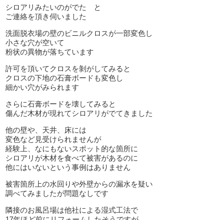
シロアリみたいのがでた と
ご連絡を頂き伺いました
洗面脱衣場の壁のビニルクロスが一部変色し
小さな穴が空いて
粉状の異物が落ちています
許可を頂いてクロスを剝がしてみると
クロスの下地の石膏ボードも変色し
細かい穴がみられます
さらに石膏ボードを壊してみると
傷んだ木材が現れてシロアリがでてきました
他の壁や、天井、床には
変色など見受けられませんが
経験上、なにもないスポット的な箇所に
シロアリが木材を食べて被害があるのに
他にはいないという事例はありません
被害箇所上の水回りや外壁からの漏水を疑い
調べてみましたが問題なしです
隣接のお風呂場は他社による湿式工法で
17年ほど前にリフォームしたそうですが