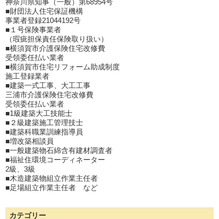
神奈川県知事（一般）第68954号
■財団法人住宅保証機構
事業者登録21044192号
■１号保険事業者
（瑕疵担保責任保険取り扱い）
■横須賀市介護保険住宅改修費
受領委任払い業者
■横須賀市住宅リフォーム助成制度
施工登録業者
■建築一式工事、大工工事
三浦市介護保険住宅改修費
受領委任払い業者
■1級建築大工技能士
■２級建築施工管理技士
■建築科職業訓練指導員
■増改築相談員
■一般建築物石綿含有建材調査者
■福祉住環境コーディネーター
2級、3級
■木造建築物組立作業主任者
■足場組立作業主任者 など
カテゴリー