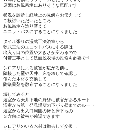
原因はお風呂場にありそうな気配です
状況を診断し経験上の見解をお伝えして
ご検討いただいたところ
お風呂場を造り替えて
ユニットバスにすることになりました
タイル張りの湿式工法浴室から
乾式工法のユニットバスにする際は
出入り口の位置や大きさが変わるので
付帯工事として洗面脱衣場の改修も必要です
シロアリによる被害が広がる前に
隣接した壁や天井、床を壊して確認し
傷んだ木材を交換して
防蟻薬剤を散布することになりました
壊してみると
浴室から天井下地の野縁に被害があるルート
浴室から第一発見場所の下がり壁までのルート
浴室から出入口周囲の床と床下地の
３方向に被害が確認できます
シロアリのいる木材は撤去して交換し