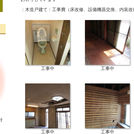
：木造戸建て：工事費（床改修、設備機器交換、内装改修
工事中
工事中
対
工事中
工事中