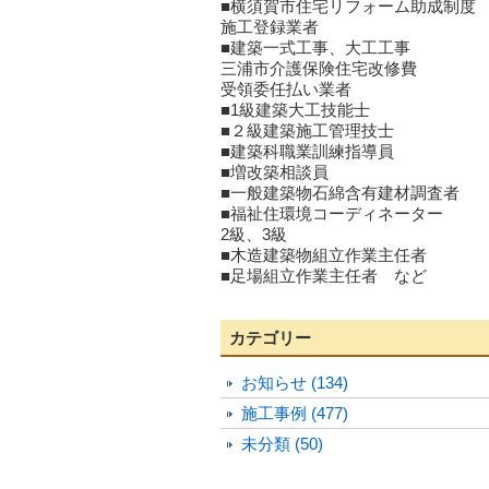
■横須賀市住宅リフォーム助成制度
施工登録業者
■建築一式工事、大工工事
三浦市介護保険住宅改修費
受領委任払い業者
■1級建築大工技能士
■２級建築施工管理技士
■建築科職業訓練指導員
■増改築相談員
■一般建築物石綿含有建材調査者
■福祉住環境コーディネーター
2級、3級
■木造建築物組立作業主任者
■足場組立作業主任者 など
カテゴリー
お知らせ (134)
施工事例 (477)
未分類 (50)