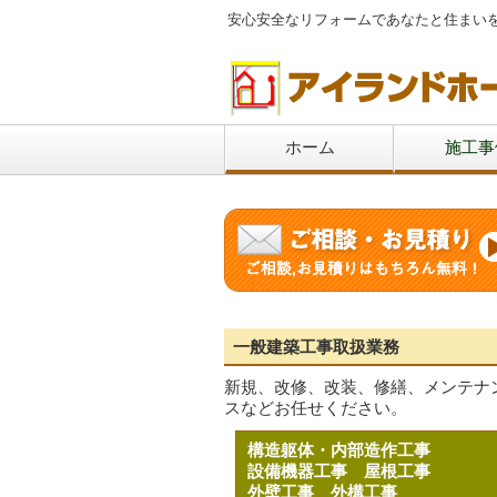
安心安全なリフォームであなたと住まい
ホーム
施工事
一般建築工事取扱業務
新規、改修、改装、修繕、メンテナ
スなどお任せください。
構造躯体・内部造作工事
設備機器工事
屋根工事
外壁工事
外構工事