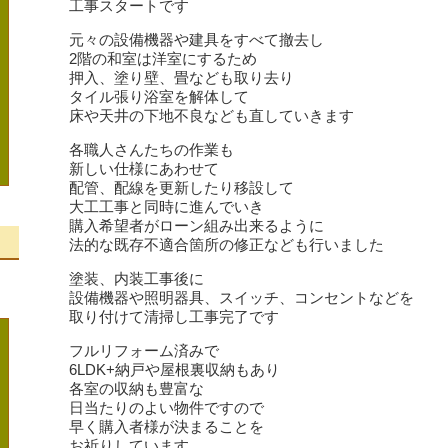
工事スタートです
元々の設備機器や建具をすべて撤去し
2階の和室は洋室にするため
押入、塗り壁、畳なども取り去り
タイル張り浴室を解体して
床や天井の下地不良なども直していきます
各職人さんたちの作業も
新しい仕様にあわせて
配管、配線を更新したり移設して
大工工事と同時に進んでいき
購入希望者がローン組み出来るように
法的な既存不適合箇所の修正なども行いました
、
塗装、内装工事後に
設備機器や照明器具、スイッチ、コンセントなどを
取り付けて清掃し工事完了です
フルリフォーム済みで
6LDK+納戸や屋根裏収納もあり
各室の収納も豊富な
日当たりのよい物件ですので
早く購入者様が決まることを
お祈りしています