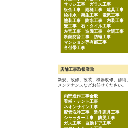
サッシ工事
ガラス工事
板金工事
雨樋工事
建具工事
給排水・衛生工事
電気工事
塗装工事
防水工事
内装工事
畳工事
石・タイル工事
左官工事
造園工事
空調工事
断熱防音工事
防蟻工事
マンション専有部工事
各付帯工事
店舗工事取扱業務
新規、改修、改装、機器改修、修繕
メンテナンスなどお任せください。
内部造作工事全般
看板・テント工事
ネオンサイン工事
配管洗浄工事
造作家具工事
シャッター工事
防災工事
ガス工事
自動ドア工事