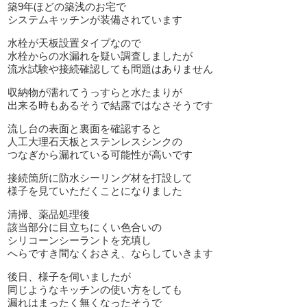
築9年ほどの築浅のお宅で
システムキッチンが装備されています
水栓が天板設置タイプなので
水栓からの水漏れを疑い調査しましたが
流水試験や接続確認しても問題はありません
収納物が濡れてうっすらと水たまりが
出来る時もあるそうで結露ではなさそうです
流し台の表面と裏面を確認すると
人工大理石天板とステンレスシンクの
つなぎから漏れている可能性が高いです
接続箇所に防水シーリング材を打設して
様子を見ていただくことになりました
清掃、薬品処理後
該当部分に目立ちにくい色合いの
シリコーンシーラントを充填し
へらですき間なくおさえ、ならしていきます
後日、様子を伺いましたが
同じようなキッチンの使い方をしても
漏れはまったく無くなったそうで