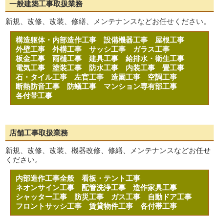
一般建築工事取扱業務
新規、改修、改装、修繕、メンテナンスなどお任せください。
構造躯体・内部造作工事
設備機器工事
屋根工事
外壁工事
外構工事
サッシ工事
ガラス工事
板金工事
雨樋工事
建具工事
給排水・衛生工事
電気工事
塗装工事
防水工事
内装工事
畳工事
石・タイル工事
左官工事
造園工事
空調工事
断熱防音工事
防蟻工事
マンション専有部工事
各付帯工事
店舗工事取扱業務
新規、改修、改装、機器改修、修繕、メンテナンスなどお任せ
ください。
内部造作工事全般
看板・テント工事
ネオンサイン工事
配管洗浄工事
造作家具工事
シャッター工事
防災工事
ガス工事
自動ドア工事
フロントサッシ工事
賃貸物件工事
各付帯工事