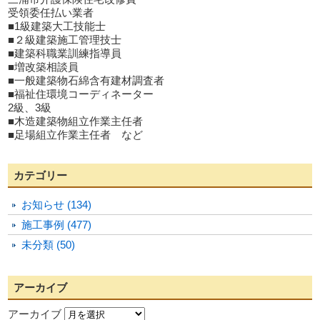
受領委任払い業者
■1級建築大工技能士
■２級建築施工管理技士
■建築科職業訓練指導員
■増改築相談員
■一般建築物石綿含有建材調査者
■福祉住環境コーディネーター
2級、3級
■木造建築物組立作業主任者
■足場組立作業主任者 など
カテゴリー
お知らせ (134)
施工事例 (477)
未分類 (50)
アーカイブ
アーカイブ